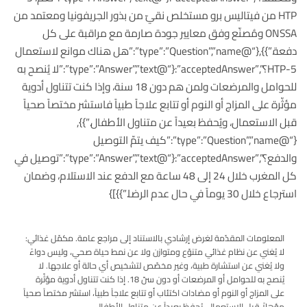
HTP من فيتاليس برو مستخلص نقيّ من بذور الجريفونيا ومعتمد من
ONSSA ومُصنّع وفق معايير جودة صارمة مع مراقبة على كل
دفعة.”}},{“@type”:”Question”,”name”:”هل هناك موانع لاستعمال
5-HTP؟”,”acceptedAnswer”:{“@type”:”Answer”,”text”:”لا يُنصح به
للحوامل والمرضعات ولمن هم دون 18 سنة، وإذا كنت تتناول أدوية
مؤثّرة على المزاج أو النوم أو تتابع علاجاً طبياً فاستشر مختصاً صحياً
قبل الاستعمال، ويُحفظ بعيداً عن متناول الأطفال.”}},
{“@type”:”Question”,”name”:”كيف يتمّ التوصيل
والدفع؟”,”acceptedAnswer”:{“@type”:”Answer”,”text”:”توصيل في
كل المغرب خلال 24 إلى 48 ساعة مع الدفع عند الاستلام، وضمان
استرجاع خلال 30 يوماً في حال عدم الرضا.”}}]}
المعلومات المقدّمة لغرض إرشادي بالاستناد إلى مراجع عامة. مكمّل غذائي:
لا يُغني عن نظام غذائي متنوّع ومتوازن ولا عن نمط حياة صحي، وليس دواءً
ولا يُغني عن استشارة طبية، وغير مخصّص لتشخيص أي حالة أو علاجها. لا
يُنصح به للحوامل أو المرضعات أو دون سنّ 18. إذا كنت تتناول أدوية مؤثّرة
على المزاج أو النوم أو مضادات اكتئاب أو تتابع علاجاً طبياً، استشر مختصاً صحياً
مؤهلاً قبل الاستعمال. يُحفظ بعيداً عن متناول الأطفال.