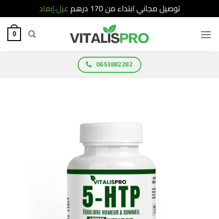
توصيل مجاني ابتداء من 170 درهم
عزل،إبعاد
Ski
t
0
conten
0653882282