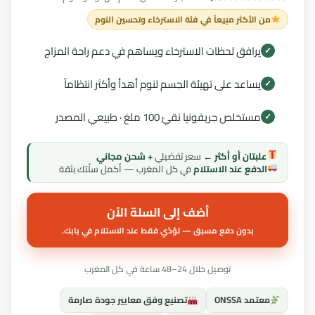
من الأكثر مبيعاً في فئة الاسترخاء وتحسين النوم
يرافق لحظات الاسترخاء ويساهم في دعم راحة المزاج
✓
يساعد على تهيئة الجسم لنوم أهدأ وأكثر انتظاماً
✓
مستخلص جريفونيا نقيّ 100 ملغ · طبيعي المصدر
✓
علبتان أو أكثر
← سعر تفضيلي
+ شحن مجاني
الدفع عند الاستلام
في كل المغرب — أكمل سلّتك بثقة
أضف إلى السلة الآن
بدون دفع مسبق — تؤدّي فقط عند الاستلام في بابك.
توصيل خلال 24–48 ساعة في كل المغرب
معتمد ONSSA
تصنيع وفق معايير جودة صارمة