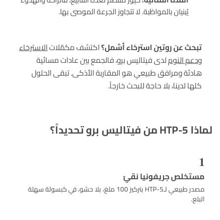
يُبنيان بالمواظبة. لا تتجاوز الجرعة الموصى بها.
تبحث عن روتين استرخاء أشمل؟
اكتشف مكمّلات
الاسترخاء
ودعم النوم
لدى فيتاليس برو، فالجمع بين عادات مسائية
هادئة ومرافق طبيعي هو المقاربة الأذكى. تبقى الحلول
كلها لدينا، بلا حاجة للبحث خارجاً.
لماذا 5-HTP من فيتاليس برو تحديداً؟
1
مستخلص جريفونيا نقيّ
مصدر طبيعي لـ5-HTP بتركيز 100 ملغ، بلا حشو، في كبسولة سهلة
البلع.