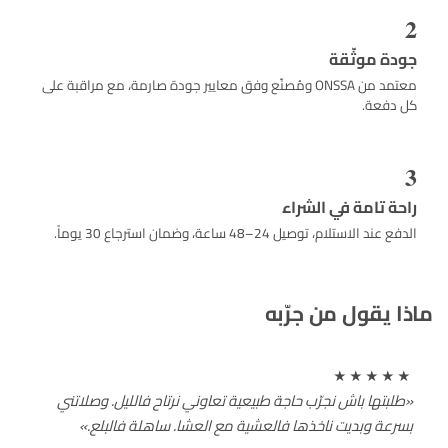
2
جودة موثّقة
معتمد من ONSSA ومُصنّع وفق معايير جودة صارمة، مع مراقبة على
كل دفعة.
3
راحة تامة في الشراء
الدفع عند الاستلام، توصيل 24–48 ساعة، وضمان استرجاع 30 يوماً.
ماذا يقول من جرّبه
★★★★★
«طلبتها باش نجرّب حاجة طبيعية تعاوني نرتاح فالليل. وصلاتني
بسرعة وبديت ناخذها فالعشية مع العشا. ساهلة فالبلع.»