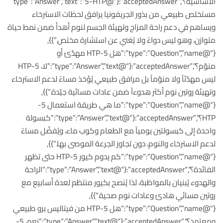
الأساسية؟”,”acceptedAnswer”:{“@type”:”Answer”,”text”:”5-HTP
مستخلص طبيعي من بذور الجريفونيا يرافق لحظات الاسترخاء
ويساهم في دعم راحة المزاج وتهيئة الجسم لنوم أهدأ ضمن نمط حياة
متوازن، وهو ليس دواءً ولا يُغني عن استشارة مختص.”}},
{“@type”:”Question”,”name”:”هل 5-HTP مهدّئ أو
منوّم؟”,”acceptedAnswer”:{“@type”:”Answer”,”text”:”لا، 5-HTP
ليس مهدّئاً ولا منوّماً بل مرافق طبيعي يُؤخذ مساءً لدعم الاسترخاء
وتهيئة روتين نوم أكثر هدوءاً ضمن عادات مسائية جيّدة.”}},
{“@type”:”Question”,”name”:”ما هي طريقة استعمال 5-
HTP؟”,”acceptedAnswer”:{“@type”:”Answer”,”text”:”كبسولة
واحدة إلى كبسولتين يومياً مع الطعام وكوب ماء، ويُفضّل مساءً
لدعم الاسترخاء والنوم، دون تجاوز الجرعة الموصى بها.”}},
{“@type”:”Question”,”name”:”كم يدوم كيور 5-HTP حتى تظهر
الفائدة؟”,”acceptedAnswer”:{“@type”:”Answer”,”text”:”الراحة
والهدوء يُبنيان بالمواظبة، لذا يُنصح بكيور منتظم لعدة أسابيع مع
روتين مسائي هادئ وعادات نوم صحية.”}},
{“@type”:”Question”,”name”:”هل 5-HTP من فيتاليس برو طبيعي
ومعتمد؟”,”acceptedAnswer”:{“@type”:”Answer”,”text”:”نعم، 5-