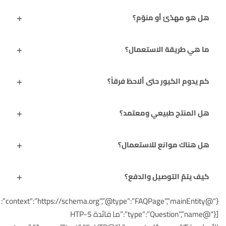
هل هو مهدّئ أو منوّم؟
ما هي طريقة الاستعمال؟
كم يدوم الكيور حتى ألاحظ فرقاً؟
هل المنتج طبيعي ومعتمد؟
هل هناك موانع للاستعمال؟
كيف يتمّ التوصيل والدفع؟
{“@context”:”https://schema.org”,”@type”:”FAQPage”,”mainEntity”:
[{“@type”:”Question”,”name”:”ما فائدة 5-HTP