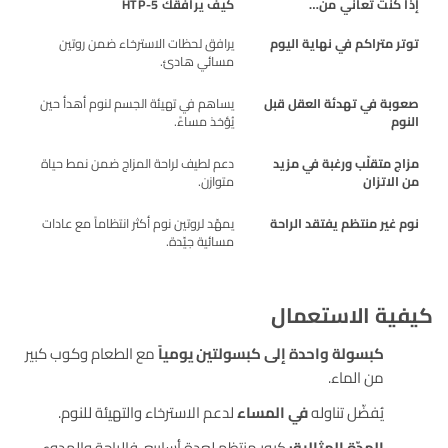
إذا كنت تعاني من…
كيف يرافقك 5-HTP
توتر متراكم في نهاية اليوم
يرافق لحظات الاسترخاء ضمن روتين
مسائي هادئ.
صعوبة في تهدئة العقل قبل
يساهم في تهيئة الجسم لنوم أهدأ حين
النوم
يُؤخذ مساءً.
مزاج متقلّب ورغبة في مزيد
دعم لطيف لراحة المزاج ضمن نمط حياة
من الاتزان
متوازن.
نوم غير منتظم يفتقد الراحة
يمهّد لروتين نوم أكثر انتظاماً مع عادات
مسائية جيّدة.
كيفية الاستعمال
كبسولة واحدة إلى كبسولتين يومياً
مع الطعام وكوب كبير
من الماء.
يُفضّل تناوله
في المساء
لدعم الاسترخاء والتهيئة للنوم.
المدّة المثالية:
كيور منتظم لعدة أسابيع، فالراحة والهدوء