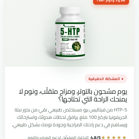
● المشكلة الحقيقية
يوم مشحون بالتوتر، ومزاج متقلّب، ونوم لا
يمنحك الراحة التي تحتاجها؟
5-HTP من فيتاليس برو مستخلص طبيعي نقيّ من بذور نبتة
الجريفونيا بتركيز 100 ملغ، يرافق لحظات هدوئك واسترخائك
ويساهم في دعم راحتك المزاجية وجودة نومك بشكل طبيعي.
★★★★★
4,8/5
· الاختيار المفضّل لدعم الهدوء والنوم