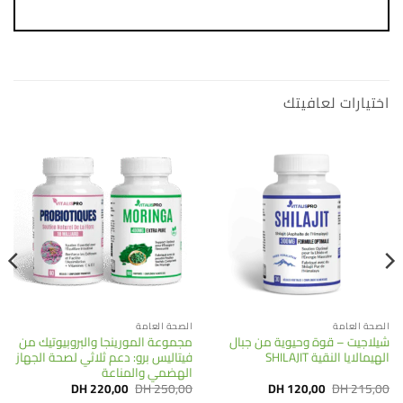
اختيارات لعافيتك
الصحة العامة
الصحة العامة
شيلاجيت – قوة وحيوية من جبال
مجموعة المورينجا والبروبيوتيك من
الهيمالايا النقية SHILAJIT
فيتاليس برو: دعم ثلاثي لصحة الجهاز
الهضمي والمناعة
Current
Original
Current
Original
DH
220,00
DH
250,00
DH
120,00
DH
215,00
price
price
price
price