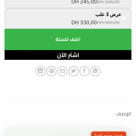
DH 245,00
DH 340,00
عرض 3 علب
DH 330,00
DH 500,00
اضف للسلة
الوصف
هدوء ونوم أهدأ