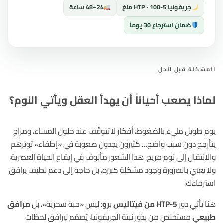
جريفونيا 5-HTP · 100 ملغ
24–48 ساعة
ضمان استرجاع 30 يوماً
المشكلة قبل الحل
لماذا يصعب أحياناً أن يهدأ العقل ويأتي النوم؟
يوم طويل مليء بالضغوط، أفكار لا تتوقّف عند حلول المساء، ومزاج
يتأرجح دون سبب واضح… كثيرون يجدون صعوبة في «إطفاء» توترهم
والانتقال إلى نوم مريح. هذا الشعور مألوف في إيقاع الحياة العصرية،
ولا يعني بالضرورة وجود مشكلة كبيرة، بل حاجة إلى دعم لطيف يرافق
استرخاءك.
هنا يأتي دور
5-HTP من فيتاليس برو
: ليس «حبة سحرية»، بل
مرافق
طبيعي
مستخلص من بذور نبتة الجريفونيا، يُصمَّم ليرافق لحظات