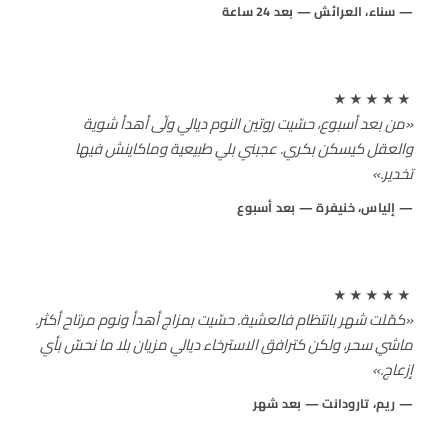
سناء، العرائش — بعد 24 ساعة
★★★★★
«من بعد أسبوع، حسّيت روتين النوم ديالي ولّى أهدأ شوية
والعقل كيسكن بكري. عجبني بلي طبيعية وماكاينش فيها
تخدير.»
إلياس، خنيفرة — بعد أسبوع
★★★★★
«كمّلت شهر بانتظام فالعشية. حسّيت بمزاج أهدأ ونوم مرتاح أكثر.
ماشي سحر، ولكن كترافق الاسترخاء ديالي مزيان بلا ما نحسّ بأي
إزعاج.»
ريم، تارودانت — بعد شهر