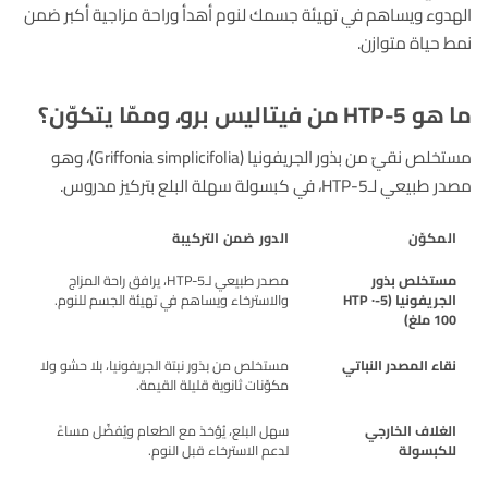
الهدوء ويساهم في تهيئة جسمك لنوم أهدأ وراحة مزاجية أكبر ضمن
نمط حياة متوازن.
ما هو 5-HTP من فيتاليس برو، وممّا يتكوّن؟
مستخلص نقيّ من بذور الجريفونيا (Griffonia simplicifolia)، وهو
مصدر طبيعي لـ5-HTP، في كبسولة سهلة البلع بتركيز مدروس.
المكوّن
الدور ضمن التركيبة
مستخلص بذور
مصدر طبيعي لـ5-HTP، يرافق راحة المزاج
الجريفونيا
(5-HTP ·
والاسترخاء ويساهم في تهيئة الجسم للنوم.
100 ملغ)
نقاء المصدر النباتي
مستخلص من بذور نبتة الجريفونيا، بلا حشو ولا
مكوّنات ثانوية قليلة القيمة.
الغلاف الخارجي
سهل البلع، يُؤخذ مع الطعام ويُفضّل مساءً
للكبسولة
لدعم الاسترخاء قبل النوم.