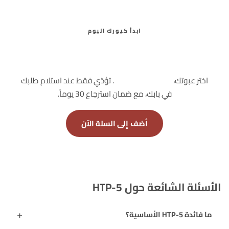
ابدأ كيورك اليوم
امنح مساءك هدوءاً طبيعياً ونوماً أكثر
راحة
اختر عبوتك،
بدون دفع مسبق
. تؤدّي فقط عند استلام طلبك
في بابك، مع ضمان استرجاع 30 يوماً.
أضف إلى السلة الآن
الأسئلة الشائعة حول 5-HTP
ما فائدة 5-HTP الأساسية؟