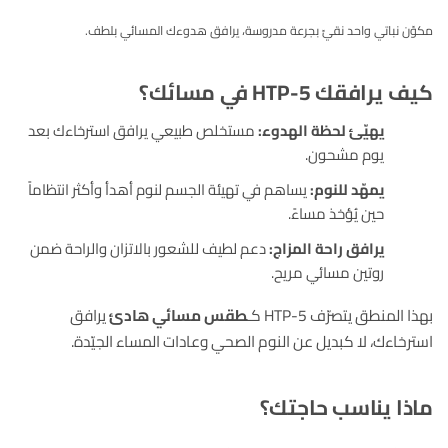
مكوّن نباتي واحد نقيّ بجرعة مدروسة، يرافق هدوءك المسائي بلطف.
كيف يرافقك 5-HTP في مسائك؟
يهيّئ لحظة الهدوء:
مستخلص طبيعي يرافق استرخاءك بعد
يوم مشحون.
يمهّد للنوم:
يساهم في تهيئة الجسم لنوم أهدأ وأكثر انتظاماً
حين يُؤخذ مساءً.
يرافق راحة المزاج:
دعم لطيف للشعور بالاتزان والراحة ضمن
روتين مسائي مريح.
بهذا المنطق يتصرّف 5-HTP كـ
طقس مسائي هادئ
يرافق
استرخاءك، لا كبديل عن النوم الصحي وعادات المساء الجيّدة.
ماذا يناسب حاجتك؟