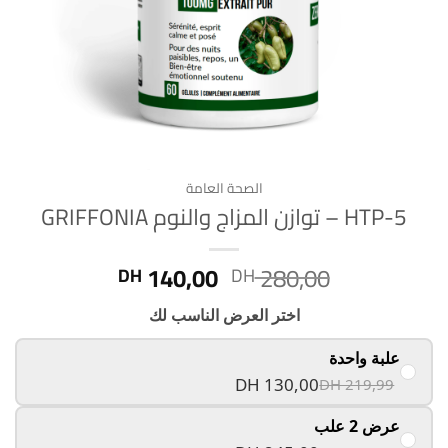
الصحة العامة
5-HTP – توازن المزاج والنوم GRIFFONIA
Current
Original
140,00
280,00
DH
DH
price
price
is:
was:
اختر العرض الناسب لك
DH 140,00.
DH 280,00.
علبة واحدة
DH 130,00
DH 219,99
عرض 2 علب