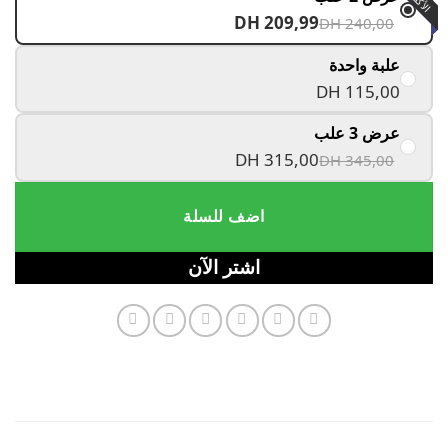
DH 209,99
DH 240,00
علبة واحدة
DH 115,00
عرض 3 علب
DH 315,00
DH 345,00
اضف للسلة