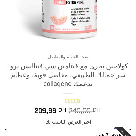
صحة العظام والمفاصل
لاجين بحري مع فيتامين سي فيتاليس برو:
ر جمالك الطبيعي، مفاصل قوية، وعظام
تدعمك collagene
Rated
4
1
209,99
240,00
DH
DH
out of 5
based on
اختر العرض الناسب لك
customer
rating
با
عرض 2 علب