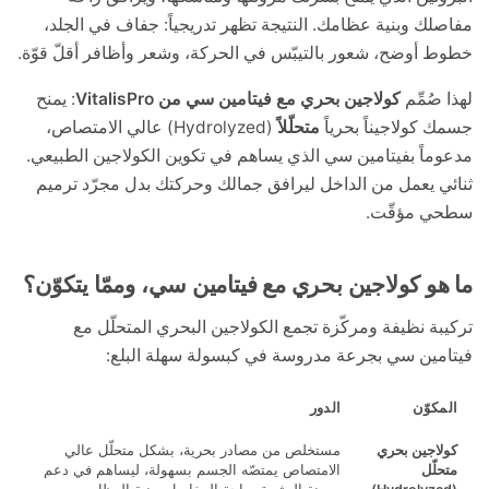
ك وبنية عظامك. النتيجة تظهر تدريجياً: جفاف في الجلد،
أوضح، شعور بالتيبّس في الحركة، وشعر وأظافر أقلّ قوّة.
ُمِّم
كولاجين بحري مع فيتامين سي من VitalisPro
: يمنح
كولاجيناً بحرياً
متحلّلاً
(Hydrolyzed) عالي الامتصاص،
اً بفيتامين سي الذي يساهم في تكوين الكولاجين الطبيعي.
 يعمل من الداخل ليرافق جمالك وحركتك بدل مجرّد ترميم
 مؤقّت.
و كولاجين بحري مع فيتامين سي، وممّا يتكوّن؟
ة نظيفة ومركّزة تجمع الكولاجين البحري المتحلّل مع
ين سي بجرعة مدروسة في كبسولة سهلة البلع:
كوّن
الدور
اجين بحري
مستخلص من مصادر بحرية، بشكل متحلّل عالي
ّل
الامتصاص يمتصّه الجسم بسهولة، ليساهم في دعم