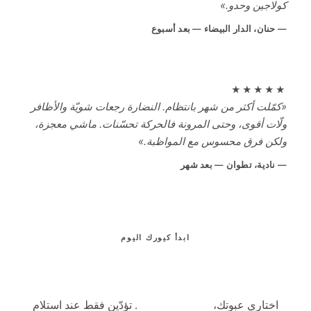
لاجين وحدو.»
حنان، الدار البيضاء — بعد أسبوع
★★★★
مّلت أكثر من شهر بانتظام. النضارة رجعات شويّة والأظافر
ّات أقوى، وحتى المرونة فالحركة تحسّنات. ماشي معجزة،
كن فرق محسوس مع المواظبة.»
نادية، تطوان — بعد شهر
ابدأ كيورك اليوم
امنحي بشرتك ومفاصلك دعم الكولاجين
الذي يستحقّانه
اختاري عبوتك،
بدون دفع مسبق
. تؤدّين فقط عند استلام