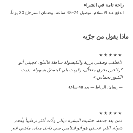
ة تامة في الشراء
ند الاستلام، توصيل 24–48 ساعة، وضمان استرجاع 30 يوماً.
 يقول من جرّبه
★★★★
لطلب وصلني بزربة والكبسولة ساهلة فالبلع. عجبني أنو
لاجين بحري متحلّل، وقريت بلي كيتمصّ بسهولة. بديت
كيور بحماس.»
إيمان، الرباط — بعد 48 ساعة
★★★★
ن بعد جمعة، حسّيت البشرة ديالي ولّات أكثر ترطيباً وأنعم
يّة. اللي عجبني هو أنو فيتامين سي داخل معاه، ماشي غير