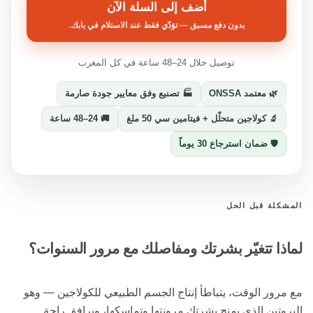
أضف إلى السلة الآن
بدون دفع مسبق — تؤدّي فقط عند الاستلام في بابك.
توصيل خلال 24–48 ساعة في كل المغرب
🌿 معتمد ONSSA
🏭 تصنيع وفق معايير جودة صارمة
🔬 كولاجين متحلّل + فيتامين سي 50 ملغ
🚚 24–48 ساعة
🛡️ ضمان استرجاع 30 يوماً
لة قبل الحل
ا تتغيّر بشرتك ومفاصلك مع مرور السنوات؟
ور الوقت، يتباطأ إنتاج الجسم الطبيعي للكولاجين — وهو
تين الذي يمنح بشرتك مرونتها وتماسكها، ويرافق راحة