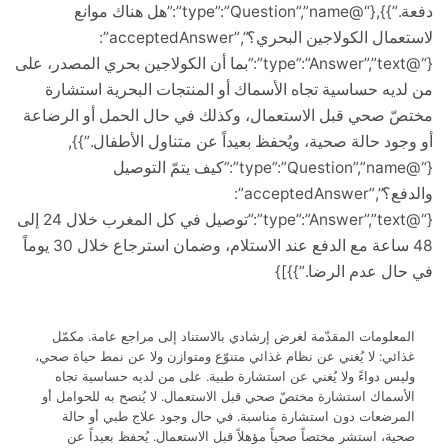
دفعة.”}},{“@type”:”Question”,”name”:”هل هناك موانع
لاستعمال الكولاجين البحري؟”,”acceptedAnswer”:
{“@type”:”Answer”,”text”:”بما أن الكولاجين بحري المصدر، على
يه حساسية تجاه الأسماك أو المنتجات البحرية استشارة
 صحي قبل الاستعمال، وكذلك في حال الحمل أو الرضاعة
ود حالة صحية، ويُحفظ بعيداً عن متناول الأطفال.”}},
{“@type”:”Question”,”name”:”كيف يتمّ التوصيل
والدفع؟”,”acceptedAnswer”:
{“@type”:”Answer”,”text”:”توصيل في كل المغرب خلال 24 إلى
48 ساعة مع الدفع عند الاستلام، وضمان استرجاع خلال 30 يوماً
ل عدم الرضا.”}}]}
علومات المقدّمة لغرض إرشادي بالاستناد إلى مراجع عامة. مكمّل
ئي: لا يُغني عن نظام غذائي متنوّع ومتوازن ولا عن نمط حياة صحي،
س دواءً ولا يُغني عن استشارة طبية. على من لديه حساسية تجاه
سماك استشارة مختصّ صحي قبل الاستعمال. لا يُنصح به للحوامل أو
رضعات دون استشارة مناسبة. في حال وجود علاج طبي أو حالة
ة، استشر مختصاً صحياً مؤهلاً قبل الاستعمال. يُحفظ بعيداً عن