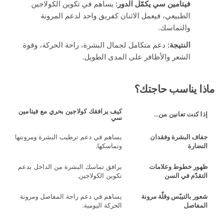
فيتامين سي يكمّل الدور:
يساهم في تكوين الكولاجين
الطبيعي، فيعمل الاثنان كفريق واحد لدعم المرونة
والتماسك.
النتيجة:
دعم متكامل لجمال البشرة، راحة الحركة، وقوة
الشعر والأظافر على المدى الطويل.
 يناسب حاجتك؟
كيف يرافقك كولاجين بحري مع فيتامين
 كنت تعانين من…
سي
ف البشرة وفقدان
يساهم في دعم ترطيب البشرة ومرونتها
ضارة
وتماسكها.
ر خطوط وعلامات
يرافق تماسك البشرة من الداخل بدعم
قدّم في السن
تكوين الكولاجين.
 بالتيبّس وقلّة مرونة
يساهم في دعم راحة المفاصل ومرونة
فاصل
الحركة اليومية.