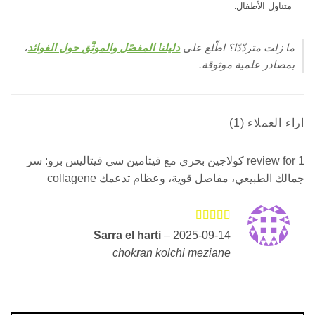
اول الأطفال.
زلت متردّدًا؟ اطّلع على
دليلنا المفصّل والموثّق حول الفوائد
،
ادر علمية موثوقة.
لعملاء (1)
كولاجين بحري مع فيتامين سي فيتاليس برو: سر
الطبيعي، مفاصل قوية، وعظام تدعمك collagene
التقييم
4
Sarra el harti
–
2025-09-14
من اصل
chokran kolchi meziane
5