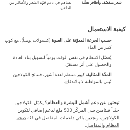
 متقصّف وأظافر هشّة
يساهم في دعم قوّة الشعر والأظافر من
الداخل.
ة الاستعمال
حسب الجرعة المدوّنة على العبوة
(كبسولات يومياً)، مع كوب
كبير من الماء.
يُفضّل الانتظام في نفس الوقت يومياً لتسهيل بناء العادة
والحصول على أثر مستقرّ.
المدّة المثالية:
كيور منتظم لعدة أشهر، فنتائج الكولاجين
تُبنى بالمواظبة لا بالاندفاع.
حثين عن دعم أشمل للبشرة والعظام؟
يكمّل الكولاجين
ّداً
فيتامين سي المركّز 500 ملغ
لدعم إضافي لتكوين
كولاجين، وتجدين باقي داعمات المفاصل في فئة
صحة
عظام والمفاصل
.