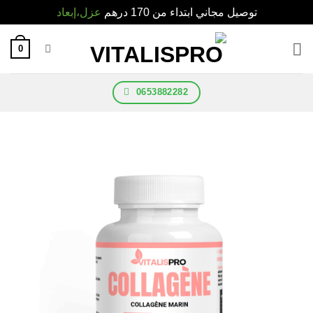
توصيل مجاني ابتداء من 170 درهم
عزل،إبعاد
0
0653882282