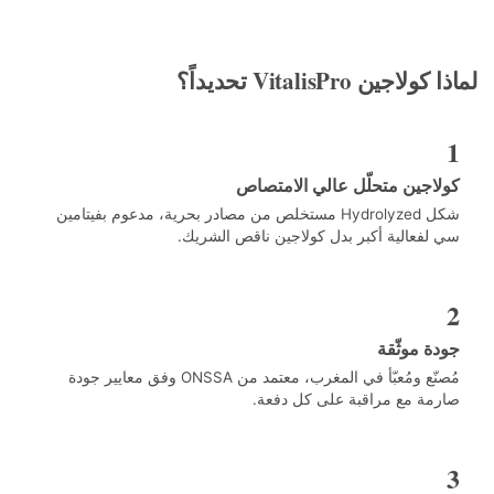
اجين VitalisPro تحديداً؟
اجين متحلّل عالي الامتصاص
شكل Hydrolyzed مستخلص من مصادر بحرية، مدعوم بفيتامين
لفعالية أكبر بدل كولاجين ناقص الشريك.
ة موثّقة
مُصنّع ومُعبّأ في المغرب، معتمد من ONSSA وفق معايير جودة
مة مع مراقبة على كل دفعة.