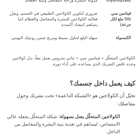
مرونة البشرة وراحة المفاصل وبنية العظام.
امين سي
ضروري لتكوين الكولاجين الطبيعي في الجسم، ويعزّز
(50 ملغ لكل
فعالية الكولاجين للبشرة والمفاصل والعظام كما
ة)
يساهم كمضاد أكسدة.
بسولة
سهلة البلع لتناول بسيط ومريح ضمن روتينك اليومي.
جين المتحلّل + فيتامين سي = ثنائي مدروس يعمل معاً، بدل كولاجين
اقص الشريك الذي يساعده على أداء دوره.
 يعمل داخل جسمك؟
 أن الكولاجين هو «الشبكة الداعمة» تحت بشرتك وحول
لك:
الكولاجين المتحلّل يصل بسهولة:
شكله المتحلّل يجعله عالي
الامتصاص، ليساهم في تغذية بنية البشرة والمفاصل من
الداخل.