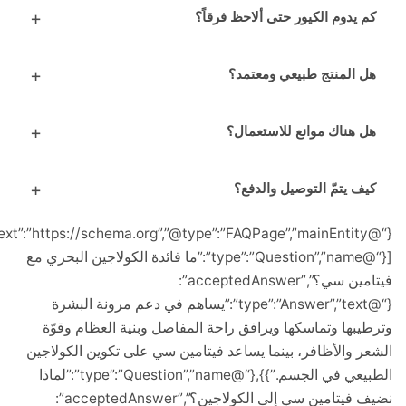
يدوم الكيور حتى ألاحظ فرقاً؟
 المنتج طبيعي ومعتمد؟
 هناك موانع للاستعمال؟
ف يتمّ التوصيل والدفع؟
{“@context”:”https://schema.org”,”@type”:”FAQPage”,”mainEntity”:
[{“@type”:”Question”,”name”:”ما فائدة الكولاجين البحري مع
فيتامين سي؟”,”acceptedAnswer”:
{“@type”:”Answer”,”text”:”يساهم في دعم مرونة البشرة
بها وتماسكها ويرافق راحة المفاصل وبنية العظام وقوّة
 والأظافر، بينما يساعد فيتامين سي على تكوين الكولاجين
الطبيعي في الجسم.”}},{“@type”:”Question”,”name”:”لماذا
نضيف فيتامين سي إلى الكولاجين؟”,”acceptedAnswer”: