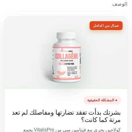
صف
مال من الداخل
● المشكلة الحقيقية
شرتك بدأت تفقد نضارتها ومفاصلك لم تعد
رنة كما كانت؟
كولاجين بحري مع فيتامين سي من VitalisPro يجمع