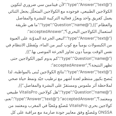
{“@type”:”Answer”,”text”:”لأن فيتامين سي ضروري لتكوين
اجين الطبيعي، فوجوده مع الكولاجين المتحلّل يجعل الثنائي
كفريق واحد ويعزّز فعالية التركيبة للبشرة والمفاصل
والعظام.”}},{“@type”:”Question”,”name”:”ما هي طريقة
استعمال الكولاجين البحري؟”,”acceptedAnswer”:
{“@type”:”Answer”,”text”:”اتبعي الجرعة المدوّنة على العبوة
كبسولات يومياً مع كوب كبير من الماء، ويُفضّل الانتظام في
لوقت يومياً دون تجاوز الجرعة الموصى بها.”}},
{“@type”:”Question”,”name”:”كم يدوم كيور الكولاجين حتى
تظهر النتيجة؟”,”acceptedAnswer”:
{“@type”:”Answer”,”text”:”نتائج الكولاجين تُبنى بالمواظبة، لذا
 بكيور منتظم لعدة أشهر مع ترطيب جيّد ونمط حياة صحي
ظة أثر ملموس ومستقرّ على البشرة والمفاصل.”}},
{“@type”:”Question”,”name”:”هل كولاجين VitalisPro طبيعي
ومعتمد؟”,”acceptedAnswer”:{“@type”:”Answer”,”text”:”نعم،
كولاجين بحري VitalisPro مُصنّع ومُعبّأ في المغرب ومعتمد من
ONSSA ومُصنّع وفق معايير جودة صارمة مع مراقبة على كل