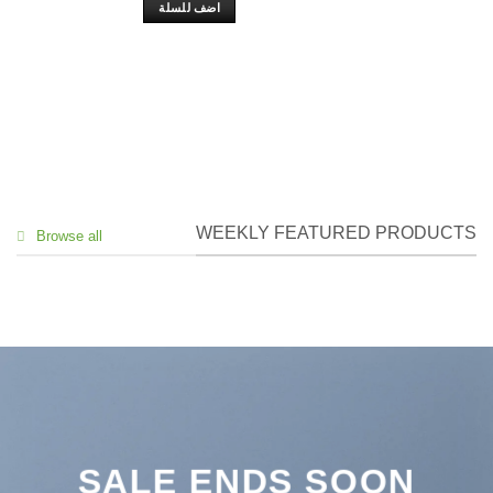
is:
was:
اضف للسلة
DH 145,00.
DH 230,00.
WEEKLY FEATURED PRODUCTS
Browse all
SALE ENDS SOON