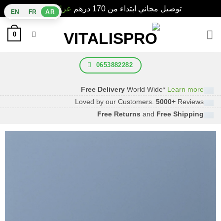
توصيل مجاني ابتداء من 170 درهم
عزل،إبعاد
EN
FR
AR
Ski
0
t
conten
0653882282
Free Delivery
World Wide*
Learn more
Loved by our Customers.
5000+
Reviews
Free Returns
and
Free Shipping