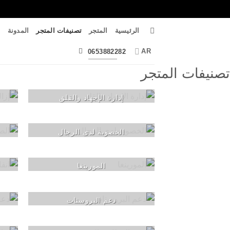
الرئيسية
المتجر
تصنيفات المتجر
المدونة
ا
AR
0653882282
تصنيفات المتجر
إدارة الإجهاد والقلق
الخصوبة لدى الرجال
المورينغا
دعم البروستات