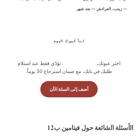
زينب، العرائش — بعد شهر
ابدأ كيورك اليوم
استعِد طاقتك وحيويتك اليومية
اختر عبوتك،
بدون دفع مسبق
. تؤدّي فقط عند استلام
طلبك في بابك، مع ضمان استرجاع 30 يوماً.
أضف إلى السلة الآن
ئلة الشائعة حول فيتامين ب12