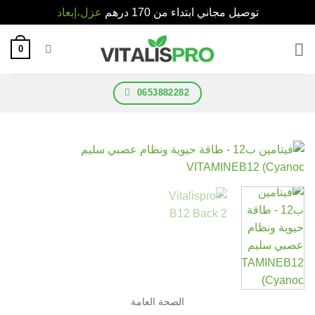
توصيل مجاني ابتداء من 170 درهم
عزل،إبعاد
0
0653882282
الصحة العامة