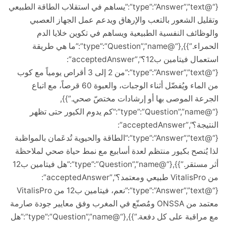
{“@type”:”Answer”,”text”:”يساهم في استقلاب الطاقة الطبيعي
ل الشعور بالتعب والإرهاق ويدعم عمل الجهاز العصبي
ائف النفسية الطبيعية ويساهم في تكوين خلايا الدم
الحمراء.”}},{“@type”:”Question”,”name”:”ما هي طريقة
استعمال فيتامين ب12؟”,”acceptedAnswer”:
{“@type”:”Answer”,”text”:”من 2 إلى 3 أقراص يومياً مع كوب
من الماء ويُفضّل أثناء الوجبات، والعبوة 60 قرصاً، مع اتباع
ة الموصى بها أو إرشادات مختصّ صحي.”}},
{“@type”:”Question”,”name”:”كم يدوم الكيور حتى تظهر
النتيجة؟”,”acceptedAnswer”:
{“@type”:”Answer”,”text”:”الطاقة والحيوية تُدعَمان بالمواظبة
ُنصح بكيور منتظم لعدة أسابيع مع نمط حياة صحي لملاحظة
أثر مستقر.”}},{“@type”:”Question”,”name”:”هل فيتامين ب12
من VitalisPro طبيعي ومعتمد؟”,”acceptedAnswer”:
{“@type”:”Answer”,”text”:”نعم، فيتامين ب12 من VitalisPro
معتمد من ONSSA ومُصنّع في المغرب وفق معايير جودة صارمة
مع مراقبة على كل دفعة.”}},{“@type”:”Question”,”name”:”هل