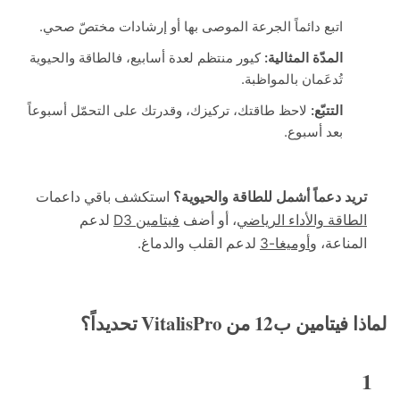
اتبع دائماً الجرعة الموصى بها أو إرشادات مختصّ صحي.
المدّة المثالية:
كيور منتظم لعدة أسابيع، فالطاقة والحيوية
تُدعَمان بالمواظبة.
التتبّع:
لاحظ طاقتك، تركيزك، وقدرتك على التحمّل أسبوعاً
بعد أسبوع.
يد دعماً أشمل للطاقة والحيوية؟
استكشف باقي داعمات
طاقة والأداء الرياضي
، أو أضف
فيتامين D3
لدعم
مناعة، و
أوميغا-3
لدعم القلب والدماغ.
مين ب12 من VitalisPro تحديداً؟