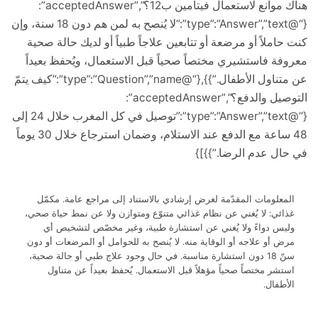
هناك موانع لاستعمال فيتامين ب12؟”,”acceptedAnswer”:
{“@type”:”Answer”,”text”:”لا يُنصح به لمن هم دون 18 سنة، وإن
املاً أو مرضعة أو تتابعين علاجاً طبياً أو لديك حالة صحية
ة فاستشيري مختصاً صحياً قبل الاستعمال، ويُحفظ بعيداً
عن متناول الأطفال.”}},{“@type”:”Question”,”name”:”كيف يتمّ
التوصيل والدفع؟”,”acceptedAnswer”:
{“@type”:”Answer”,”text”:”توصيل في كل المغرب خلال 24 إلى
48 ساعة مع الدفع عند الاستلام، وضمان استرجاع خلال 30 يوماً
ل عدم الرضا.”}}]}
علومات المقدّمة لغرض إرشادي بالاستناد إلى مراجع عامة. مكمّل
ئي: لا يُغني عن نظام غذائي متنوّع ومتوازن ولا عن نمط حياة صحي،
س دواءً ولا يُغني عن استشارة طبية، وغير مخصّص لتشخيص أي
 أو علاجه أو الوقاية منه. لا يُنصح به للحوامل أو المرضعات أو دون
سنّ 18 دون استشارة مناسبة. في حال وجود علاج طبي أو حالة صحية،
شر مختصاً صحياً مؤهلاً قبل الاستعمال. يُحفظ بعيداً عن متناول
طفال.