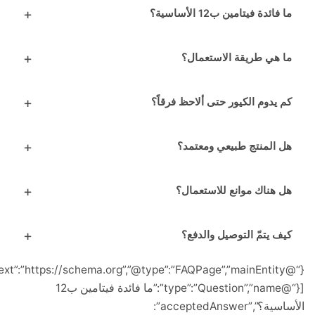
ائدة فيتامين ب12 الأساسية؟
 هي طريقة الاستعمال؟
يدوم الكيور حتى ألاحظ فرقاً؟
 المنتج طبيعي ومعتمد؟
 هناك موانع للاستعمال؟
ف يتمّ التوصيل والدفع؟
{“@context”:”https://schema.org”,”@type”:”FAQPage”,”mainEntity”:
[{“@type”:”Question”,”name”:”ما فائدة فيتامين ب12
الأساسية؟”,”acceptedAnswer”: