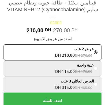
فيتامين ب12 – طاقة حيوية ونظام عصبي
VITAMINEB12 (Cyanocoba)
Rated
4.67
3
210,00
270,00
DH
DH
out of 5
based on
اسفد من عروض الاسبوع
customer
ratings
عرض 2 علب
DH 210,00
DH 270,00
علبة واحدة
DH 115,00
DH 170,00
العرض العائلي 3 علب
DH 315,00
DH 480,00
اضف للسلة