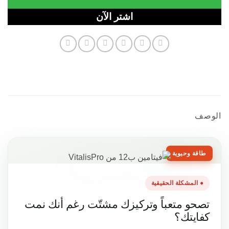
صف
اقة وحيوية
● المشكلة الحقيقية
صحو متعباً وتركيزك مشتّت رغم أنك نمت
فايتك؟