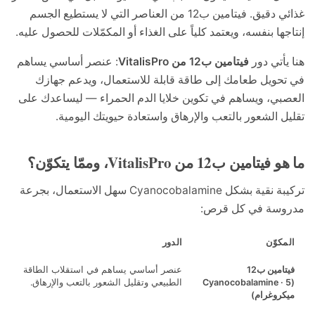
غذائي دقيق. فيتامين ب12 من العناصر التي لا يستطيع الجسم
ها بنفسه، ويعتمد كلياً على الغذاء أو المكمّلات للحصول عليه.
أتي دور
فيتامين ب12 من VitalisPro
: عنصر أساسي يساهم
ويل طعامك إلى طاقة قابلة للاستعمال، ويدعم جهازك
ي، ويساهم في تكوين خلايا الدم الحمراء — ليساعدك على
 الشعور بالتعب والإرهاق واستعادة حيويتك اليومية.
ين ب12 من VitalisPro، وممّا يتكوّن؟
تركيبة نقية بشكل Cyanocobalamine سهل الاستعمال، بجرعة
سة في كل قرص:
كوّن
الدور
مين ب12
عنصر أساسي يساهم في استقلاب الطاقة
(Cyanocobalamine ·
الطبيعي وتقليل الشعور بالتعب والإرهاق.
روغرام)