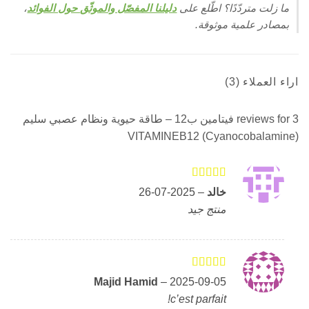
زلت متردّدًا؟ اطّلع على
دليلنا المفصّل والموثّق حول الفوائد
،
ادر علمية موثوقة.
لعملاء (3)
فيتامين ب12 – طاقة حيوية ونظام عصبي سليم
VITAMINEB12 (Cyanocobalam
التقييم
4
خالد
–
2025-07-26
من اصل
منتج جيد
5
التقييم
5
من
Majid Hamid
–
2025-09-05
اصل 5
c’est parfait!