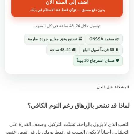
أضف إلى السلة الآن
بدون دفع مسبق — تؤدّي فقط عند الاستلام في بابك.
توصيل خلال 24–48 ساعة في كل المغرب
🌿 معتمد ONSSA
🏭 تصنيع وفق معايير جودة صارمة
💊 60 قرصاً سهل البلع
🚚 24–48 ساعة
🛡️ ضمان استرجاع 30 يوماً
لة قبل الحل
ا قد تشعر بالإرهاق رغم النوم الكافي؟
 الذي لا يزول بالراحة، تشتّت التركيز، وضعف القدرة على
ّل… أحياناً لا يكون السبب في نمط يومك، بل في نقص عنصر