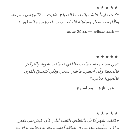
★★★★
«كنت دايماً حاسّة بالتعب فالصباح. طلبت ب12 وجاني بسرعة،
لأقراص صغار وساهلة فالبلع. بديت ناخذهم مع الفطور.»
نادية، سطات — بعد 24 ساعة
★★★★
ن بعد جمعة، حسّيت طاقتي تحسّنت شوية والتركيز
لخدمة ولّى أحسن. ماشي سحر، ولكن كنحسّ الفرق
لحيوية ديالي.»
عمر، تازة — بعد أسبوع
★★★★
مّلت شهر كامل بانتظام. التعب اللي كان كيلازمني نقص
اف، وولّيت نبدا نهاري بطاقة أحسن. تجربة إيجابية بزاف.»