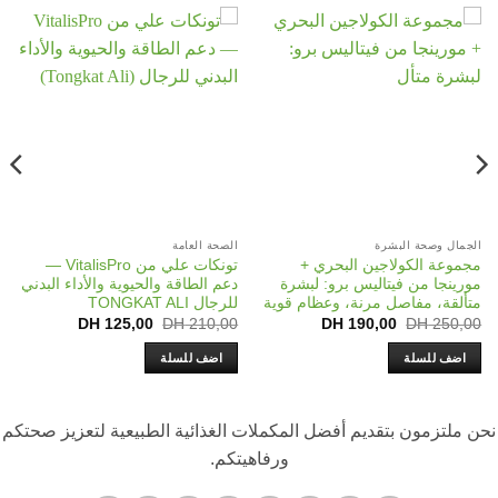
 وصحة البشرة
الصحة العامة
إدارة الإج
ة الكولاجين البحري +
تونكات علي من VitalisPro —
5
جا من فيتاليس برو: لبشرة
دعم الطاقة والحيوية والأداء البدني
FONIA
ة، مفاصل مرنة، وعظام قوية
للرجال TONGKAT ALI
Current
Original
Current
Original
280,00
DH
125,00
DH
210,00
DH
190,00
DH
25
price
price
price
price
is:
was:
is:
was:
 للسلة
اضف للسلة
اضف ل
DH 125,00.
DH 210,00.
DH 190,00.
DH 250,00.
زمون بتقديم أفضل المكملات الغذائية الطبيعية لتعزيز صحتكم
ورفاهيتكم.