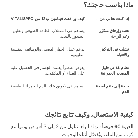
 يناسب حاجتك؟
 كنت تعاني من…
كيف يرافقك فيتامين ب12 من VITALISPRO
 وإرهاق متكرّر
يساهم في استقلاب الطاقة الطبيعي وتقليل
 الراحة
الشعور بالتعب.
ّت في التركيز
يدعم عمل الجهاز العصبي والوظائف النفسية
نتباه
الطبيعية.
م غذائي قليل
يعوّض عنصراً يعتمد الجسم في الحصول عليه
ادر الحيوانية
على الغذاء أو المكمّلات.
ة إلى دعم لصحة
يساهم في تكوين خلايا الدم الحمراء الطبيعية.
م
ة الاستعمال، وكيف تتابع نتائجك
ة
60 قرصاً
سهلة البلع. تناول من 2 إلى 3 أقراص يومياً مع
ن الماء، ويُفضّل أثناء الوجبات.