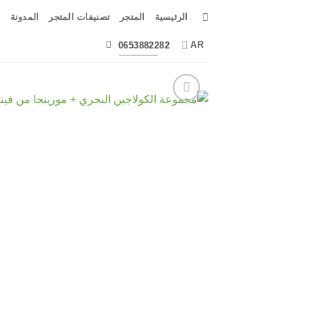
Ski
الرئيسية
المتجر
تصنيفات المتجر
المدونة
ا
t
conten
AR
0653882282