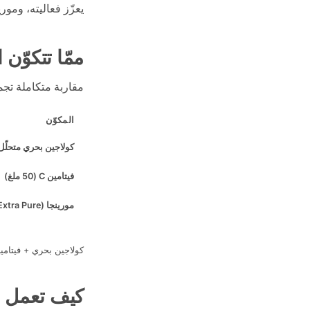
يعزّز فعاليته، ومور
ممّا تتكوّن 
مقاربة متكاملة تجمع
المكوّن
كولاجين بحري متحلّل
فيتامين C
(50 ملغ)
مورينجا
(Extra Pure)
كولاجين بحري + فيتامين C يعزّزه + مورينجا تُغذّي الجسم = مقاربة شاملة بدل ن
كيف تعمل ا