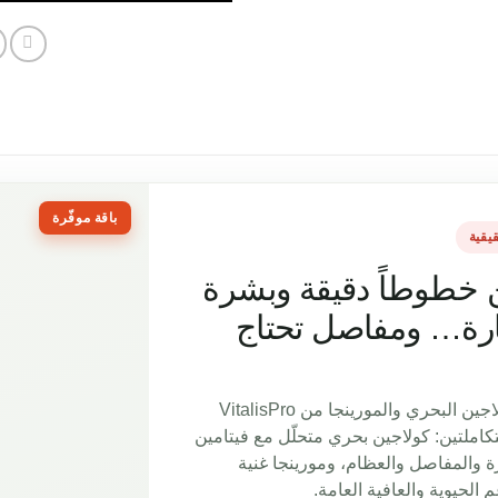
باقة موفّرة
يقية
 خطوطاً دقيقة وبشرة
رة… ومفاصل تحتاج
مجموعة الكولاجين البحري والمورينجا من VitalisPro
تكاملتين: كولاجين بحري متحلّل مع فيتامين
ة والمفاصل والعظام، ومورينجا غنية
 الحيوية والعافية العامة.