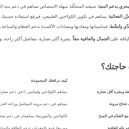
بحري يدعم البنية:
صيغته المتحلّلة سهلة الامتصاص تساهم في دعم بنية ال
يساهم في تكوين الكولاجين الطبيعي، فيرفع استفادة جسمك م
ذّي وتُنشّط:
فيتاميناتها ومعادنها ومضادات الأكسدة تدعم العظام والمناعة 
الباقة على
الجمال والعافية معاً
: بشرة أكثر نضارة، مفاصل أكثر راحة، 
 حاجتك؟
كيف ترافقك المجموعة
قة وبشرة أقل نضارة
يساهم الكولاجين وفيتامين C في دعم نضارة البشرة ومرونتها من الداخل.
تحتاج مرونة
يساهم في دعم مرونة المفاصل وراحة الحركة
مع التقدّم في السنّ
الكولاجين والمورينجا يساهمان في دعم صحة
م عام للعافية
مورينجا غنية بالمغذيات تدعم الطاقة والمناع