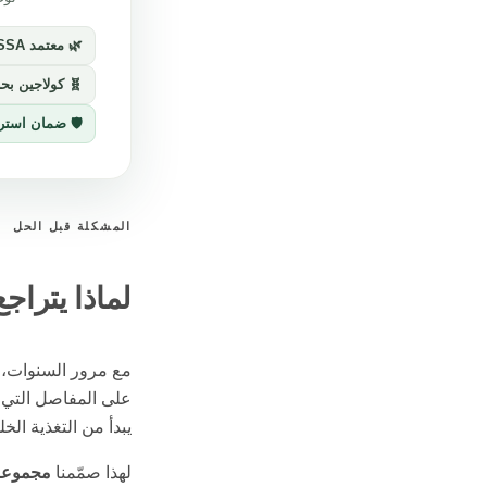
🌿 معتمد ONSSA
🧬 كولاجين بحري 300 ملغ + في
🛡️ ضمان استرجاع 30
المشكلة قبل الحل
لماذا يترا
مع مرور السنوات، ي
على المفاصل التي ت
يبدأ من التغذية الخ
لهذا صمّمنا
مجموعة ال