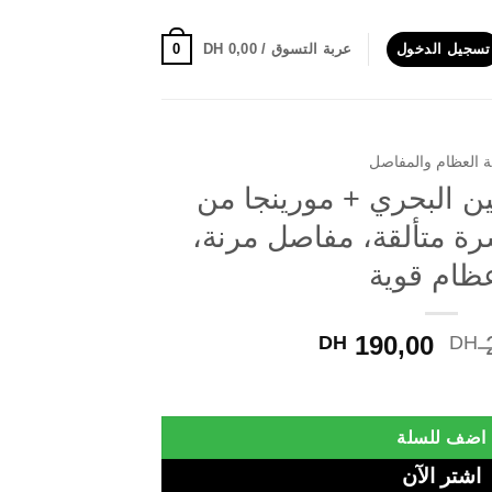
0
تسجيل الدخول
عربة التسوق /
0,00
DH
 العظام والمفاصل
ن البحري + مورينجا من
رة متألقة، مفاصل مرنة،
ظام قوية
Current
Original
190,00
DH
DH
price
price
فيتاليس برو: لبشرة متألقة، مفاصل مرنة، وعظام قوية quantity
is:
was:
DH 190,00.
DH 250,00.
اضف للسلة