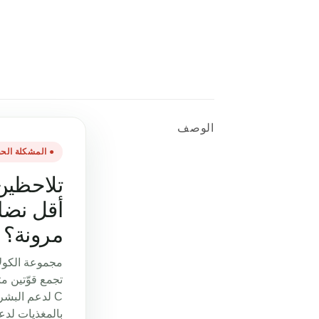
الوصف
● المشكلة الحق
تلاحظين
أقل نضا
مرونة؟
تجمع قوّتين م
C لدعم البشر
بالمغذيات لدعم