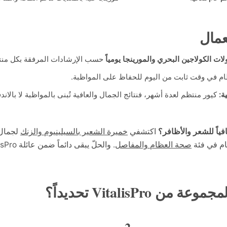
عمال
ات الكولاجين البحري والمورينجا يومياً
حسب الإرشادات المرفقة بكل منتج
تظام في وقت ثابت من اليوم للحفاظ على المواظبة.
ية:
كيور منتظم لعدة أشهر، فنتائج الجمال والعافية تُبنى بالمواظبة لا بالاندف
فياً للشعر والأظافر؟
اكتشفي
خميرة الشعير بالسيلينيوم والزنك
لجمال 
ام في فئة
صحة العظام والمفاصل
. والحلّ يبقى دائماً ضمن عائلة VitalisPro.
من VitalisPro تحديداً؟
2