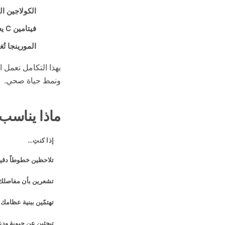
الكولاجين ال
فيتامين C يعزّز الفعالية:
المورينجا تُغ
بهذا التكامل تعمل 
ونمط حياة صحي.
ماذا يناسب
إذا كنتِ…
تلاحظين خطوطاً دقي
تشعرين بأن مفاصلك 
تهتمّين ببنية عظامك 
تبحثين عن حيوية ودع