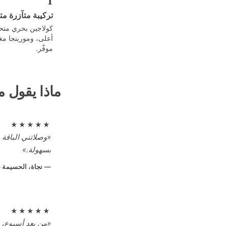
تركيبة متآزرة مت
أعلى، ومورينجا مغذ
موفّر.
ماذا يقول م
★★★★★
«وصلاتني الباقة 
بسهولة.»
نجاة، الحسيمة — بعد
★★★★★
«من بعد أسبوع، ح