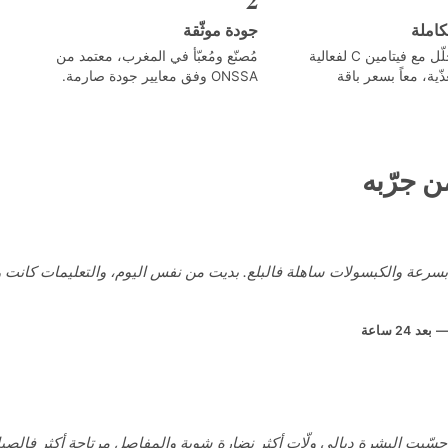
كاملة
جودة موثّقة
كولاجين بحري متحلّل مع فيتامين C لفعالية
مُصنّع ومُعبّأ في المغرب، معتمد من
ّية، معاً بسعر باقة
ONSSA وفق معايير جودة صارمة.
ن جرّبه
بسرعة والكبسولات ساهلة فالبلع. بديت من نفس اليوم، والتعليمات كانت 
 24 ساعة
سّيت البشرة ديالي ولّات أكثر نضارة شوية والمفاصل مرتاحة أكثر فالصبا