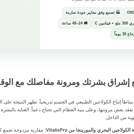
🏭 تصنيع وفق معايير جودة صارمة
تامين C
🚚 24–48 ساعة
 يوماً
جع إشراق بشرتك ومرونة مفاصلك مع الو
تباطأ إنتاج الكولاجين الطبيعي في الجسم تدريجياً. تظهر النتيجة على
فقد بعض مرونتها، وعلى بنية العظام التي تحتاج دعماً. العناية بالبشرة
لوية من الداخل.
كولاجين البحري والمورينجا من VitalisPro