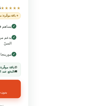
★★★★★
5
⭐ باقة موفّرة: م
يساهم ف
✓
يدعم مرو
✓
السنّ
مورينجا 
✓
🎁
باقة موفّرة
←
🚚
الدفع عند ال
بدون د
توصيل خل