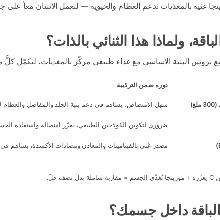
ينجا غنية بالمغذيات تدعم العظام والحيوية — لتعمل الاثنتان معاً على 
الباقة، ولماذا هذا الثنائي بالذات؟
 بروتين البنية الأساسي مع غذاء طبيعي مركّز بالمغذيات، ليكمّل كلٌّ من
دوره ضمن التركيبة
(300 ملغ)
سهل الامتصاص، يساهم في دعم بنية الجلد والمفاصل والعظام لد
ضروري لتكوين الكولاجين الطبيعي، يعزّز امتصاله واستفادة الج
مصدر غني بالفيتامينات والمعادن ومضادات الأكسدة، يساهم في د
صف حلّ.
لباقة داخل جسمك؟