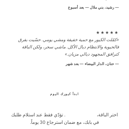
رشيد، بني ملال — بعد أسبوع
★★★★
مّلت الكيور مع حمية خفيفة ومشي يومي. حسّيت بفرق
لحيوية والانتظام ديال الأكل. ماشي سحر، ولكن الباقة
رافق المجهود ديالي مزيان.»
حنان، الدار البيضاء — بعد شهر
ابدأ كيورك اليوم
امنح رشاقتك ونشاطك رفيقين طبيعيين معاً
تر الباقة،
بدون دفع مسبق
. تؤدّي فقط عند استلام طلبك
في بابك، مع ضمان استرجاع 30 يوماً.