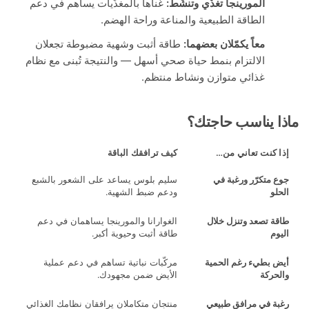
المورينجا تغذّي وتنشّط:
غناها بالمغذّيات يساهم في دعم
الطاقة الطبيعية والمناعة وراحة الهضم.
معاً يكمّلان بعضهما:
طاقة أثبت وشهية مضبوطة تجعلان
الالتزام بنمط حياة صحي أسهل — والنتيجة تُبنى مع نظام
غذائي متوازن ونشاط منتظم.
 يناسب حاجتك؟
 كنت تعاني من…
كيف ترافقك الباقة
 متكرّر ورغبة في
سليم بلوس يساعد على الشعور بالشبع
و
ودعم ضبط الشهية.
ة تصعد وتنزل خلال
الغوارانا والمورينجا يساهمان في دعم
م
طاقة أثبت وحيوية أكبر.
 بطيء رغم الحمية
مركّبات نباتية تساهم في دعم عملية
حركة
الأيض ضمن مجهودك.
ة في مرافق طبيعي
منتجان متكاملان يرافقان نظامك الغذائي