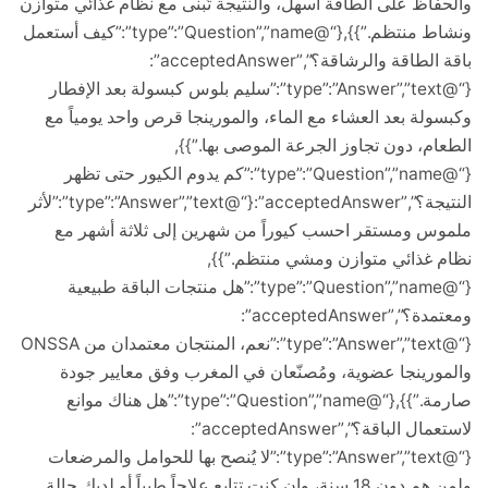
اظ على الطاقة أسهل، والنتيجة تُبنى مع نظام غذائي متوازن
ونشاط منتظم.”}},{“@type”:”Question”,”name”:”كيف أستعمل
باقة الطاقة والرشاقة؟”,”acceptedAnswer”:
{“@type”:”Answer”,”text”:”سليم بلوس كبسولة بعد الإفطار
لة بعد العشاء مع الماء، والمورينجا قرص واحد يومياً مع
م، دون تجاوز الجرعة الموصى بها.”}},
{“@type”:”Question”,”name”:”كم يدوم الكيور حتى تظهر
النتيجة؟”,”acceptedAnswer”:{“@type”:”Answer”,”text”:”لأثر
 ومستقر احسب كيوراً من شهرين إلى ثلاثة أشهر مع
غذائي متوازن ومشي منتظم.”}},
{“@type”:”Question”,”name”:”هل منتجات الباقة طبيعية
ومعتمدة؟”,”acceptedAnswer”:
{“@type”:”Answer”,”text”:”نعم، المنتجان معتمدان من ONSSA
رينجا عضوية، ومُصنّعان في المغرب وفق معايير جودة
صارمة.”}},{“@type”:”Question”,”name”:”هل هناك موانع
لاستعمال الباقة؟”,”acceptedAnswer”:
{“@type”:”Answer”,”text”:”لا يُنصح بها للحوامل والمرضعات
ولمن هم دون 18 سنة، وإن كنت تتابع علاجاً طبياً أو لديك حالة