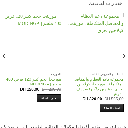
رات لعافيتك
 و العروض الخاصة
المورينغا
الصحة الع
ة دعم العظام والمفاصل
مورينجا حجم كبير 120 قرص 400
مجموعة 
ملة : مورينجا، كولاجين
ملجم | MORINGA
فيتاليس
بحري، فيتامين د3، وغضروف
والمناع
Current
Original
DH
120,00
DH
200,00
price
price
ش
250,00
is:
was:
اضف للسلة
Current
Original
DH
320,00
DH
56
DH 120,00.
DH 200,00.
price
price
اضف ل
is:
was:
 للسلة
DH 320,00.
DH 565,00.
زمون بتقديم أفضل المكملات الغذائية الطبيعية لتعزيز صحتكم