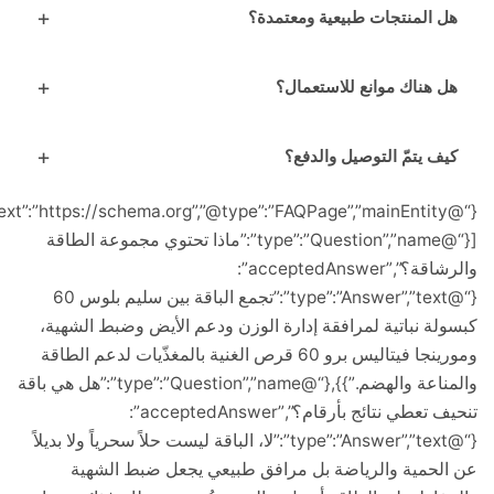
 المنتجات طبيعية ومعتمدة؟
 هناك موانع للاستعمال؟
ف يتمّ التوصيل والدفع؟
{“@context”:”https://schema.org”,”@type”:”FAQPage”,”mainEntity”:
[{“@type”:”Question”,”name”:”ماذا تحتوي مجموعة الطاقة
والرشاقة؟”,”acceptedAnswer”:
{“@type”:”Answer”,”text”:”تجمع الباقة بين سليم بلوس 60
ة نباتية لمرافقة إدارة الوزن ودعم الأيض وضبط الشهية،
ومورينجا فيتاليس برو 60 قرص الغنية بالمغذّيات لدعم الطاقة
والمناعة والهضم.”}},{“@type”:”Question”,”name”:”هل هي باقة
تنحيف تعطي نتائج بأرقام؟”,”acceptedAnswer”:
{“@type”:”Answer”,”text”:”لا، الباقة ليست حلاً سحرياً ولا بديلاً
حمية والرياضة بل مرافق طبيعي يجعل ضبط الشهية