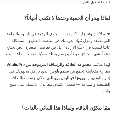
لة قبل الحل
ا يبدو أن الحمية وحدها لا تكفي أحياناً؟
 لأكلك وتتحرّك، لكن نوبات الجوع، الرغبة في الحلو، والطاقة
تصعد وتنزل تُنهك عزيمتك في منتصف الطريق. المشكلة
ً ليست في «قلّة الإرادة»، بل في تفاصيل صغيرة: أيض يحتاج
، شهية تحتاج ضبطاً، وجسم يحتاج مغذّيات تمنحه طاقة أثبت.
صمّمنا
مجموعة الطاقة والرشاقة المزدوجة من VitalisPro
:
ة متكاملة تجمع بين
سليم بلوس
الذي يرافق مجهودك في
 الوزن، و
مورينجا فيتاليس برو
التي تغذّي جسمك بالطاقة
عية والمناعة — لتعمل الاثنتان معاً بدل الاعتماد على منتج
تتكوّن الباقة، ولماذا هذا الثنائي بالذات؟