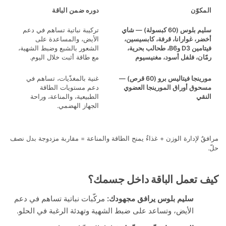
كوّن
دوره ضمن الباقة
م بلوس
(60 كبسولة) — شاي
تركيبة نباتية تساهم في دعم
ر، غوارانا، قرفة، كابسيسين،
الأيض، والمساعدة على
فيتامين D3 وB6، طحالب بحرية،
الشعور بالشبع وضبط الشهية،
ان، فلفل أسود، مغنيسيوم
مع طاقة أثبت خلال اليوم.
نجا فيتاليس برو
(60 قرص) —
غنية بالمغذّيات، تساهم في
وق أوراق المورينجا العضوي
دعم مستويات الطاقة
قي
الطبيعية، والمناعة، وراحة
الجهاز الهضمي.
 لإدارة الوزن + غذاءٌ يمنح الطاقة والمناعة = مقاربة مزدوجة بدل نصف
تعمل الباقة داخل جسمك؟
سليم بلوس يرافق مجهودك:
مركّبات نباتية تساهم في دعم
الأيض، وتساعد على ضبط الشهية وتهدئة الرغبة في الحلو.