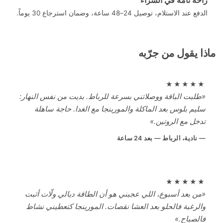
ند الاستلام، توصيل 24–48 ساعة، وضمان استرجاع 30 يوماً.
 يقول من جرّبه
★★★★
لبت الباقة ووصلاتني بسرعة للرباط. بديت من نفس النهار:
يم بلوس بعد الماكلة والمورينجا مع الغدا. حاجة ساهلة
خل مع الروتين.»
نادية، الرباط — بعد 24 ساعة
★★★★
ن بعد أسبوع، اللي عجبني هو أن الطاقة ديالي ولّات أثبت
لرغبة فالحلو بعد العشا نقصات. المورينجا كتعطيني نشاط
لصباح.»