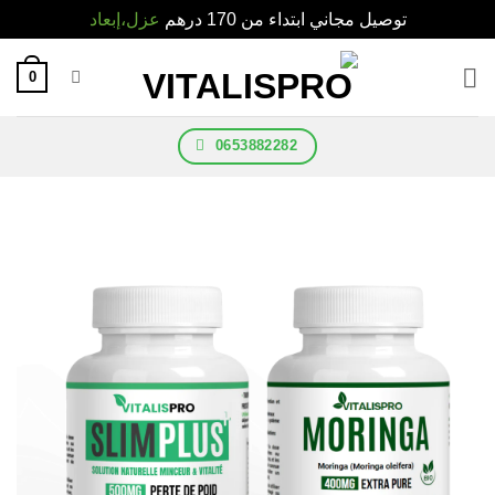
توصيل مجاني ابتداء من 170 درهم
عزل،إبعاد
0
0653882282