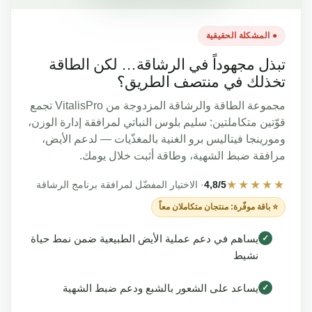
● المشكلة الحقيقية
بذل مجهوداً في الرشاقة… لكن الطاقة
خذلك في منتصف الطريق؟
مجموعة الطاقة والرشاقة المزدوجة من VitalisPro تجمع
ّتين متكاملتين: سليم بلوس النباتي لمرافقة إدارة الوزن،
ورينجا فيتاليس برو الغنية بالمغذّيات — لدعم الأيض،
افقة ضبط الشهية، وطاقة أثبت خلال يومك.
★★★★
4,8/5
· الاختيار المفضّل لمرافقة برنامج الرشاقة
⭐ باقة موفّرة: منتجان متكاملان معاً
يساهم في دعم عملية الأيض الطبيعية ضمن نمط حياة
✓
نشيط
يساعد على الشعور بالشبع ودعم ضبط الشهية
✓