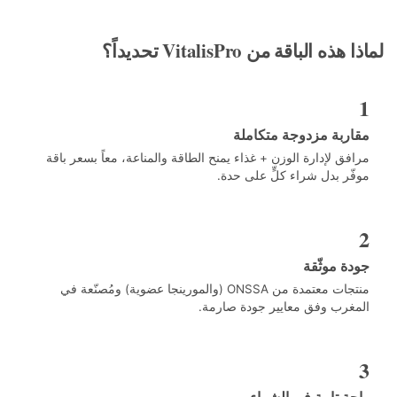
ه الباقة من VitalisPro تحديداً؟
ربة مزدوجة متكاملة
فق لإدارة الوزن + غذاء يمنح الطاقة والمناعة، معاً بسعر باقة
ّر بدل شراء كلٍّ على حدة.
ة موثّقة
منتجات معتمدة من ONSSA (والمورينجا عضوية) ومُصنّعة في
غرب وفق معايير جودة صارمة.
ة تامة في الشراء