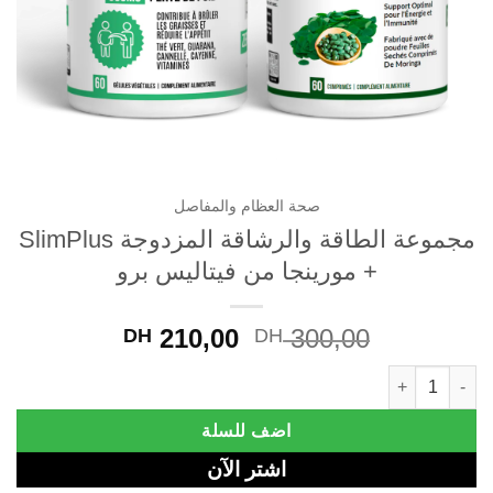
صحة العظام والمفاصل
مجموعة الطاقة والرشاقة المزدوجة SlimPlus
+ مورينجا من فيتاليس برو
Current
Original
210,00
300,00
DH
DH
price
price
ة والرشاقة المزدوجة SlimPlus + مورينجا من فيتاليس برو quantity
is:
was:
DH 210,00.
DH 300,00.
اضف للسلة