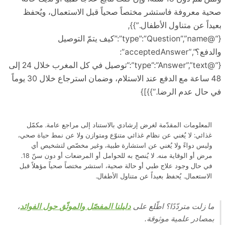
معروفة فاستشر مختصاً صحياً قبل الاستعمال، ويُحفظ
ً عن متناول الأطفال.”}},
{“@type”:”Question”,”name”:”كيف يتمّ التوصيل
والدفع؟”,”acceptedAnswer”:
{“@type”:”Answer”,”text”:”توصيل في كل المغرب خلال 24 إلى
48 ساعة مع الدفع عند الاستلام، وضمان استرجاع خلال 30 يوماً
ل عدم الرضا.”}}]}
علومات المقدّمة لغرض إرشادي بالاستناد إلى مراجع عامة. مكمّل
ئي: لا يُغني عن نظام غذائي متنوّع ومتوازن ولا عن نمط حياة صحي،
س دواءً ولا يُغني عن استشارة طبية، وغير مخصّص لتشخيص أي
مرض أو الوقاية منه. لا يُنصح به للحوامل أو المرضعات أو دون سنّ 18.
حال وجود علاج طبي أو حالة صحية، استشر مختصاً صحياً مؤهلاً قبل
ستعمال. يُحفظ بعيداً عن متناول الأطفال.
زلت متردّدًا؟ اطّلع على
دليلنا المفصّل والموثّق حول الفوائد
،
ادر علمية موثوقة.