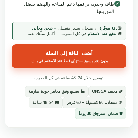
طاقة وحيوية يرافقها دعم المناعة والهضم بفضل
✓
المورينجا
🎁
باقة موفّرة
← منتجان بسعر تفضيلي
+ شحن مجاني
🚚
الدفع عند الاستلام
في كل المغرب — أكمل سلّتك بثقة
أضف الباقة إلى السلة
بدون دفع مسبق — تؤدّي فقط عند الاستلام في بابك.
توصيل خلال 24–48 ساعة في كل المغرب
🌿 معتمد ONSSA
🏭 تصنيع وفق معايير جودة صارمة
🌱 منتجان: 60 كبسولة + 60 قرص
🚚 24–48 ساعة
🛡️ ضمان استرجاع 30 يوماً