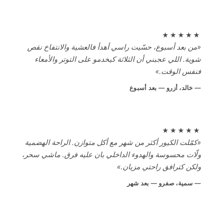
★★★★
ن بعد أسبوع، حسّيت راسي أهدأ فالعشية والانتفاخ نقص
ية. اللي عجبني أن الثلاثة كيخدمو على التوتر والأمعاء
فس الوقت.»
خالد، أزرو — بعد أسبوع
★★★★
مّلت الكيور أكثر من شهر مع أكل متوازن. الراحة الهضمية
ّات محسوسة والهدوء الداخلي بان عليه فرق. ماشي سحر،
كن كترافق راحتي مزيان.»
سمية، صفرو — بعد شهر