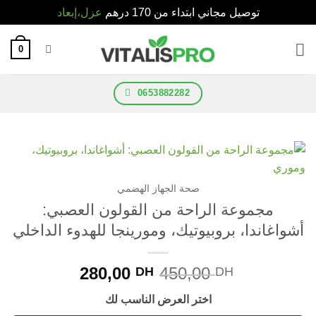
توصيل مجاني ابتداء من 170 درهم
عزل،إبعاد
0
0653882282
صحة الجهاز الهضمي
مجموعة الراحة من القولون العصبي:
غاندا، بروبيوتيك، ومورينجا للهدوء الداخلي
280,00
450,00
DH
DH
اختر العرض الناسب لك