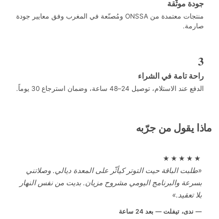
ة موثّقة
منتجات معتمدة من ONSSA ومُصنّعة في المغرب وفق معايير جودة
مة.
ة تامة في الشراء
ند الاستلام، توصيل 24–48 ساعة، وضمان استرجاع 30 يوماً.
 يقول من جرّبه
★★★★
لبت الباقة حيت التوتر كيأثّر على المعدة ديالي. وصلاتني
رعة والبرنامج اليومي مشروح مزيان. بديت من نفس النهار
ا تعقيد.»
ندى، تيفلت — بعد 24 ساعة