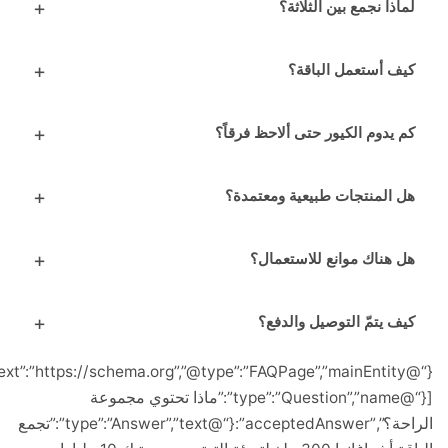
ذا نجمع بين الثلاثة؟
ف أستعمل الباقة؟
يدوم الكيور حتى ألاحظ فرقاً؟
 المنتجات طبيعية ومعتمدة؟
 هناك موانع للاستعمال؟
ف يتمّ التوصيل والدفع؟
{“@context”:”https://schema.org”,”@type”:”FAQPage”,”mainEntity”:
[{“@type”:”Question”,”name”:”ماذا تحتوي مجموعة
الراحة؟”,”acceptedAnswer”:{“@type”:”Answer”,”text”:”تجمع