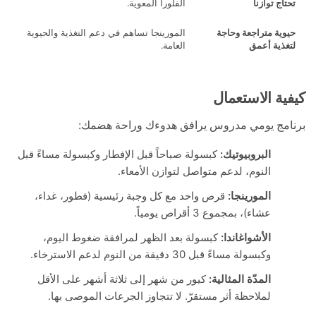
ج توازناً
الفلورا المعوية.
ية متراجعة وحاجة
المورينجا تساهم في دعم التغذية والحيوية
ذية أعمق
العامة.
ة الاستعمال
مج يومي مدروس يرافق هدوءك وراحة هضمك:
البروبيوتيك:
كبسولة صباحاً قبل الإفطار وكبسولة مساءً قبل
النوم، لدعم متواصل لتوازن الأمعاء.
المورينجا:
قرص واحد مع كل وجبة رئيسية (فطور، غداء،
عشاء)، بمجموع 3 أقراص يومياً.
الأشواغاندا:
كبسولة بعد الظهر لمرافقة ضغوط اليوم،
وكبسولة مساءً قبل 30 دقيقة من النوم لدعم الاسترخاء.
المدّة المثالية:
كيور من شهر إلى ثلاثة أشهر على الأقل
لملاحظة أثر مستقرّ. لا تتجاوز الجرعات الموصى بها.