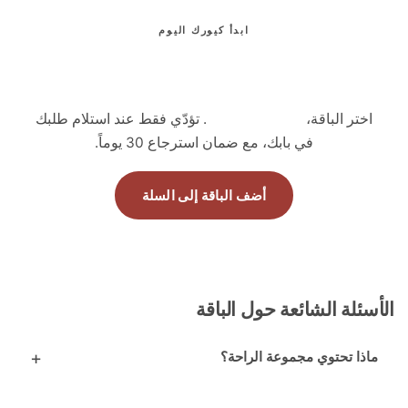
ابدأ كيورك اليوم
امنح بطنك وعقلك الراحة التي يبدأ منها كل
شيء
تر الباقة،
بدون دفع مسبق
. تؤدّي فقط عند استلام طلبك
في بابك، مع ضمان استرجاع 30 يوماً.
أضف الباقة إلى السلة
ئلة الشائعة حول الباقة
ذا تحتوي مجموعة الراحة؟