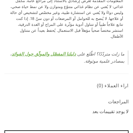
علومات المقدّمة لغرض إرشادي بالاستناد إلى مراجع عامة. مكمّل
ئي: لا يُغني عن نظام غذائي متنوّع ومتوازن ولا عن نمط حياة صحي،
س دواءً ولا يُغني عن استشارة طبية، وغير مخصّص لتشخيص أي حالة
أو علاجها. لا يُنصح به للحوامل أو المرضعات أو دون سنّ 18. إذا كنت
بع علاجاً طبياً أو تتناول أدوية مؤثّرة على المزاج أو الغدة الدرقية،
شر مختصاً صحياً مؤهلاً قبل الاستعمال. يُحفظ بعيداً عن متناول
طفال.
زلت متردّدًا؟ اطّلع على
دليلنا المفصّل والموثّق حول الفوائد
،
ادر علمية موثوقة.
لعملاء (0)
جعات
جد تقييمات بعد