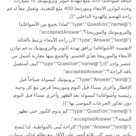
الباقة أشواغاندا 300 ملغ لتهدئة التوتر وبروبيوتيك 10 مليارات
وحدة لتوازن الأمعاء ومورينجا 400 ملغ للتغذية، وتعمل معاً لدعم
الهضم والهدوء الداخلي.”}},
{“@type”:”Question”,”name”:”لماذا نجمع بين الأشواغاندا
والبروبيوتيك والمورينجا؟”,”acceptedAnswer”:
{“@type”:”Answer”,”text”:”لأن راحة الأمعاء ترتبط بالحالة
ية: الأشواغاندا ترافق تهدئة التوتر والبروبيوتيك يدعم توازن
اء والمورينجا تغذّي الجسم، والجمع بينها مقاربة أشمل من
عنصر واحد.”}},{“@type”:”Question”,”name”:”كيف أستعمل
باقة الراحة؟”,”acceptedAnswer”:
{“@type”:”Answer”,”text”:”بروبيوتيك كبسولة صباحاً قبل
ار وأخرى مساءً قبل النوم ومورينجا قرص مع كل وجبة
ة وأشواغاندا كبسولة بعد الظهر وأخرى مساءً قبل النوم،
جاوز الجرعات الموصى بها.”}},
{“@type”:”Question”,”name”:”كم يدوم الكيور حتى تظهر
النتيجة؟”,”acceptedAnswer”:
{“@type”:”Answer”,”text”:”الراحة تُبنى بالمواظبة، لذا يُنصح
 من شهر إلى ثلاثة أشهر على الأقل مع نظام غذائي متوازن