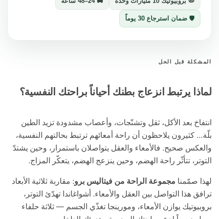
🦠 بروبيوتيك 10 مليارات وحدة
🚚 24–48 ساعة
🛡️ ضمان استرجاع 30 يوماً
لة قبل الحل
ا يرتبط انزعاج بطنك أحياناً براحتك النفسية؟
خ بعد الأكل، ثقل وتشنّجات، وأعصاب مشدودة تزيد الطين
 كثيرون يلاحظون أن راحة أمعائهم ترتبط بحالتهم النفسية،
س صحيح. فالأمعاء والعقل يتواصلان باستمرار، وحين يشتدّ
ر، تتأثّر راحة الهضم، وحين ينزعج الهضم، يتعكّر المزاج.
صمّمنا
مجموعة الراحة من فيتاليس برو
: مقاربة ثلاثية الأبعاد
 هذا التواصل بين العقل والأمعاء. أشواغاندا تهدّئ التوتر،
وتيك يوازن الأمعاء، ومورينجا تغذّي الجسم — ثلاثة حلفاء