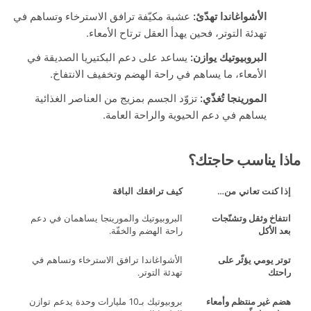
الأشواغاندا تهدّئ:
عشبة مكيّفة ترافق الاسترخاء وتساهم في
تهدئة التوتر، فحين يهدأ العقل ترتاح الأمعاء.
البروبيوتيك يوازن:
يساعد على دعم البكتيريا الصديقة في
الأمعاء، ما يساهم في راحة الهضم وتخفيف الانتفاخ.
المورينجا تُغذّي:
تزوّد الجسم بمزيج من العناصر الغذائية
يساهم في دعم الحيوية والراحة العامة.
 يناسب حاجتك؟
 كنت تعاني من…
كيف ترافقك الباقة
فاخ وثقل وتشنّجات
البروبيوتيك والمورينجا يساهمان في دعم
الأكل
راحة الهضم والخفّة.
 يومي يؤثّر على
الأشواغاندا ترافق الاسترخاء وتساهم في
تك
تهدئة التوتر.
 غير منتظم وأمعاء
بروبيوتيك بـ10 مليارات وحدة يدعم توازن