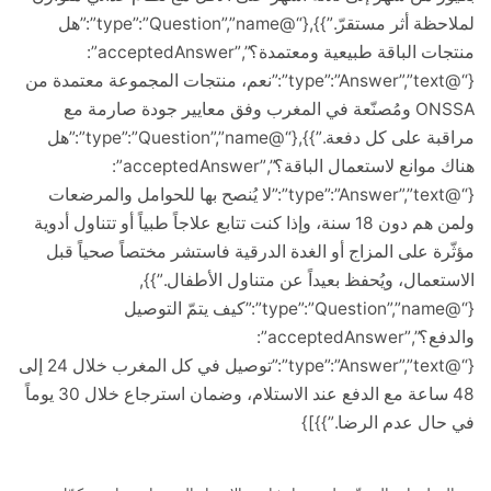
لملاحظة أثر مستقرّ.”}},{“@type”:”Question”,”name”:”هل
منتجات الباقة طبيعية ومعتمدة؟”,”acceptedAnswer”:
{“@type”:”Answer”,”text”:”نعم، منتجات المجموعة معتمدة من
ONSSA ومُصنّعة في المغرب وفق معايير جودة صارمة مع
مراقبة على كل دفعة.”}},{“@type”:”Question”,”name”:”هل
هناك موانع لاستعمال الباقة؟”,”acceptedAnswer”:
{“@type”:”Answer”,”text”:”لا يُنصح بها للحوامل والمرضعات
ولمن هم دون 18 سنة، وإذا كنت تتابع علاجاً طبياً أو تتناول أدوية
ة على المزاج أو الغدة الدرقية فاستشر مختصاً صحياً قبل
عمال، ويُحفظ بعيداً عن متناول الأطفال.”}},
{“@type”:”Question”,”name”:”كيف يتمّ التوصيل
والدفع؟”,”acceptedAnswer”:
{“@type”:”Answer”,”text”:”توصيل في كل المغرب خلال 24 إلى
48 ساعة مع الدفع عند الاستلام، وضمان استرجاع خلال 30 يوماً
ل عدم الرضا.”}}]}