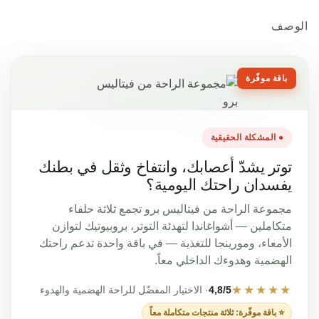
صف
اقة موفّرة
● المشكلة الحقيقية
وتر يشدّ أعصابك، وانتفاخ وثقل في بطنك
فسدان راحتك اليومية؟
موعة الراحة من فيتاليس برو تجمع ثلاثة حلفاء
كاملين — أشواغاندا لتهدئة التوتر، بروبيوتيك لتوازن
أمعاء، ومورينجا للتغذية — في باقة واحدة تدعم راحتك
هضمية وهدوءك الداخلي معاً.
★★★★
4,8/5
· الاختيار المفضّل للراحة الهضمية والهدوء
⭐ باقة موفّرة: ثلاثة منتجات متكاملة معاً