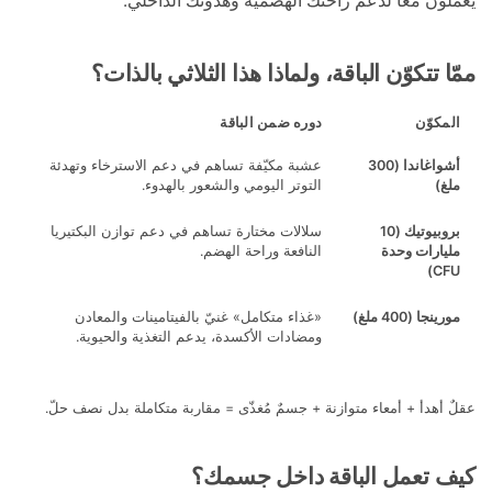
ن معاً لدعم راحتك الهضمية وهدوئك الداخلي.
تتكوّن الباقة، ولماذا هذا الثلاثي بالذات؟
كوّن
دوره ضمن الباقة
اغاندا
(300
عشبة مكيّفة تساهم في دعم الاسترخاء وتهدئة
)
التوتر اليومي والشعور بالهدوء.
بيوتيك
(10
سلالات مختارة تساهم في دعم توازن البكتيريا
ارات وحدة
النافعة وراحة الهضم.
C
ينجا
(400 ملغ)
«غذاء متكامل» غنيّ بالفيتامينات والمعادن
ومضادات الأكسدة، يدعم التغذية والحيوية.
هدأ + أمعاء متوازنة + جسمٌ مُغذّى = مقاربة متكاملة بدل نصف حلّ.
تعمل الباقة داخل جسمك؟