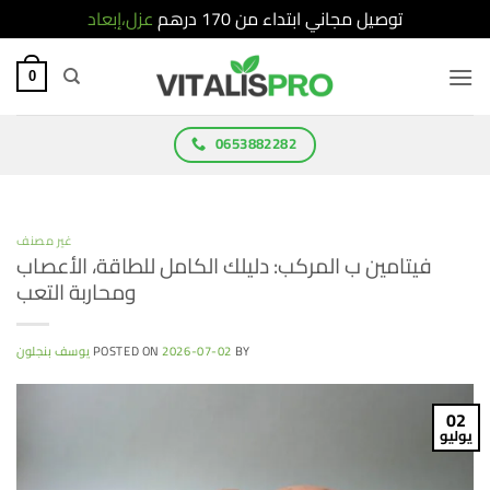
توصيل مجاني ابتداء من 170 درهم
عزل،إبعاد
Ski
t
0
conten
0653882282
غير مصنف
فيتامين ب المركب: دليلك الكامل للطاقة، الأعصاب
ومحاربة التعب
BY
2026-07-02
POSTED ON
يوسف بنجلون
02
يوليو