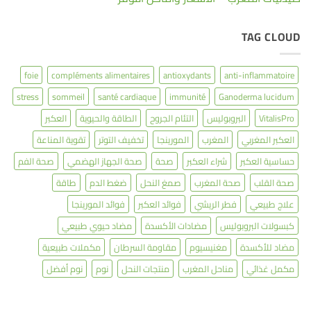
TAG CLOUD
foie
compléments alimentaires
antioxydants
anti-inflammatoire
stress
sommeil
santé cardiaque
immunité
Ganoderma lucidum
VitalisPro
البروبوليس
التئام الجروح
الطاقة والحيوية
العكبر
العكبر المغربي
المغرب
المورينجا
تخفيف التوتر
تقوية المناعة
حساسية العكبر
شراء العكبر
صحة
صحة الجهاز الهضمي
صحة الفم
صحة القلب
صحة المغرب
صمغ النحل
ضغط الدم
طاقة
علاج طبيعي
فطر الريشي
فوائد العكبر
فوائد المورينجا
كبسولات البروبوليس
مضادات الأكسدة
مضاد حيوي طبيعي
مضاد للأكسدة
مغنيسيوم
مقاومة السرطان
مكملات طبيعية
مكمل غذائي
مناحل المغرب
منتجات النحل
نوم
نوم أفضل