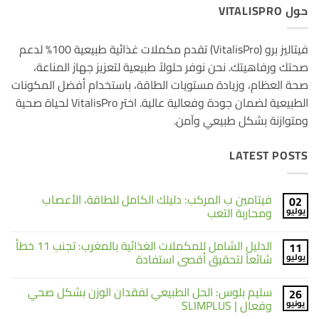
حول VITALISPRO
فيتاليز برو (VitalisPro) تقدم مكملات غذائية طبيعية 100% لدعم
صحتك ورفاهيتك. نحن نوفر حلولاً طبيعية لتعزيز جهاز المناعة،
صحة العظام، وزيادة مستويات الطاقة، باستخدام أفضل المكونات
الطبيعية لضمان جودة وفعالية عالية. اختر VitalisPro لحياة صحية
ومتوازنة بشكل طبيعي وآمن.
LATEST POSTS
فيتامين ب المركب: دليلك الكامل للطاقة، الأعصاب
02
ومحاربة التعب
يوليو
لا
توجد
الدليل الشامل للمكملات الغذائية بالمغرب: تجنب 11 خطأ
11
تعليقات
على
شائعاً لتحقيق أقصى استفادة
يوليو
فيتامين
ب
لا
المركب:
توجد
سليم بلوس: الحل الطبيعي لفقدان الوزن بشكل صحي
26
دليلك
تعليقات
على
الكامل
وفعال | SLIMPLUS
يونيو
الدليل
للطاقة،