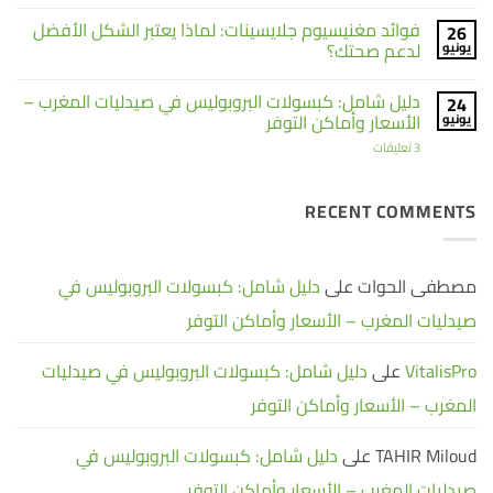
الشامل
الأعصاب
لا
ومحاربة
للمكملات
توجد
فوائد مغنيسيوم جلايسينات: لماذا يعتبر الشكل الأفضل
26
التعب
الغذائية
تعليقات
على
بالمغرب:
لدعم صحتك؟
يونيو
تجنب
سليم
11
بلوس:
لا
خطأ
الحل
توجد
دليل شامل: كبسولات البروبوليس في صيدليات المغرب –
24
شائعاً
الطبيعي
تعليقات
على
لتحقيق
لفقدان
الأسعار وأماكن التوفر
يونيو
الوزن
فوائد
أقصى
بشكل
استفادة
مغنيسيوم
على
3 تعليقات
صحي
جلايسينات:
دليل
لماذا
وفعال
شامل:
|
يعتبر
كبسولات
الشكل
SLIMPLUS
البروبوليس
RECENT COMMENTS
الأفضل
في
لدعم
صيدليات
صحتك؟
المغرب
–
الأسعار
مصطفى الحوات
على
دليل شامل: كبسولات البروبوليس في
وأماكن
التوفر
صيدليات المغرب – الأسعار وأماكن التوفر
VitalisPro
على
دليل شامل: كبسولات البروبوليس في صيدليات
المغرب – الأسعار وأماكن التوفر
TAHIR Miloud
على
دليل شامل: كبسولات البروبوليس في
صيدليات المغرب – الأسعار وأماكن التوفر