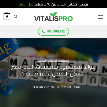
توصيل مجاني ابتداء من 170 درهم
عزل،إبعاد
Ski
0
t
conten
0653882282
المكملات الغذائية الطبيعية
فوائد مغنيسيوم جلايسينات: لماذا يعتبر
الشكل الأفضل لدعم صحتك؟
POSTED ON
2025-06-26
BY
VITALISPRO