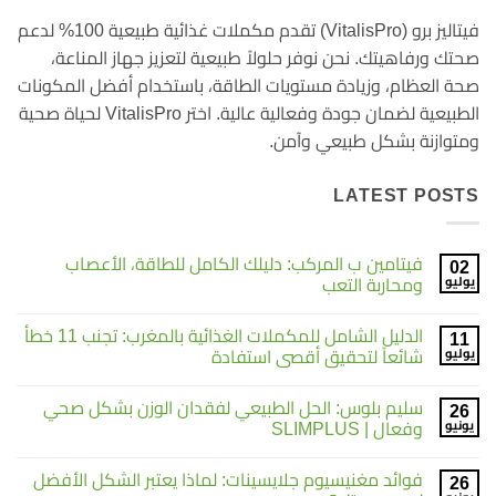
فيتاليز برو (VitalisPro) تقدم مكملات غذائية طبيعية 100% لدعم
صحتك ورفاهيتك. نحن نوفر حلولاً طبيعية لتعزيز جهاز المناعة،
صحة العظام، وزيادة مستويات الطاقة، باستخدام أفضل المكونات
الطبيعية لضمان جودة وفعالية عالية. اختر VitalisPro لحياة صحية
ومتوازنة بشكل طبيعي وآمن.
LATEST POSTS
فيتامين ب المركب: دليلك الكامل للطاقة، الأعصاب
02
يوليو
ومحاربة التعب
لا
توجد
الدليل الشامل للمكملات الغذائية بالمغرب: تجنب 11 خطأ
11
تعليقات
على
يوليو
شائعاً لتحقيق أقصى استفادة
فيتامين
ب
لا
المركب:
توجد
سليم بلوس: الحل الطبيعي لفقدان الوزن بشكل صحي
دليلك
26
تعليقات
على
الكامل
يونيو
وفعال | SLIMPLUS
الدليل
للطاقة،
الشامل
الأعصاب
لا
ومحاربة
للمكملات
توجد
فوائد مغنيسيوم جلايسينات: لماذا يعتبر الشكل الأفضل
التعب
الغذائية
26
تعليقات
على
بالمغرب: