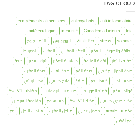
TAG CLOUD
compléments alimentaires
antioxydants
anti-inflammatoire
santé cardiaque
immunité
Ganoderma lucidum
foie
sommeil
stress
VitalisPro
البروبوليس
التئام الجروح
الطاقة والحيوية
العكبر
العكبر المغربي
المغرب
المورينجا
تخفيف التوتر
تقوية المناعة
حساسية العكبر
شراء العكبر
صحة
صحة الجهاز الهضمي
صحة الفم
صحة القلب
صحة المغرب
صمغ النحل
ضغط الدم
طاقة
علاج طبيعي
فطر الريشي
فوائد العكبر
فوائد المورينجا
كبسولات البروبوليس
مضادات الأكسدة
مضاد حيوي طبيعي
مضاد للأكسدة
مغنيسيوم
مقاومة السرطان
مكملات طبيعية
مكمل غذائي
مناحل المغرب
منتجات النحل
نوم
نوم أفضل