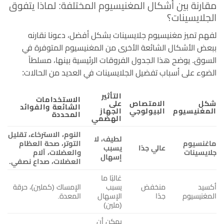
مقارنة بين أشكال المغنيسيوم المختلفة: لماذا يتفوق
الجلايسينات؟
لفهم تميز مغنيسيوم جلايسينات بشكل أفضل، دعونا نقارنه
ببعض الأشكال الشائعة الأخرى من المغنيسيوم المتوفرة في
السوق. يوضح هذا الجدول الفروقات الرئيسية بينها، مسلطاً
الضوء على أسباب تفضيل الجلايسينات في العديد من الحالات:
التأثير
الاستخدامات
شكل
الامتصاص
على
الشائعة والفوائد
المغنيسيوم
البيولوجي
الجهاز
المحددة
الهضمي
النوم، الاسترخاء، تقليل
لطيف، لا
ماغنسيوم
التوتر، صحة العظام
عالي جدًا
يسبب
جلايسينات
والعضلات، آلام
إسهال
العضلات، صداع نصفي.
غالبًا ما
أكسيد
منخفض
يسبب
الإمساك (كملين)، حرقة
المغنيسيوم
جدًا
الإسهال
المعدة.
(ملين)
يمكن أن