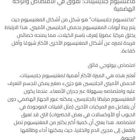
ماغنسيوم جلايسينات: تفوق في الامتصاص والراحة
الهضمية
“ماغنسيوم جلايسينات” هو شكل من أشكال المغنيسيوم حيث
يتم ربط أيونات المغنيسيوم بحمض الجلايسين الأميني. هذا الارتباط
يخلق مركبًا عضويًا يُعرف باسم الكيلات، مما يمنحه خصائص
فريدة تميزه عن أشكال المغنيسيوم الأخرى الأكثر شيوعًا وأقل
كفاءة.
امتصاص بيولوجي فائق
تُعتبر هذه هي الميزة الأكثر أهمية لمغنيسيوم جلايسينات.
الحمض الأميني الجلايسين هو جزيء صغير يمكن للجسم التعرف
عليه وامتصاصه بسهولة عبر جدران الأمعاء. عندما يكون
المغنيسيوم مرتبطًا بالجلايسين، يمكنه عبور الجهاز الهضمي دون
أن يتفاعل مع المركبات الأخرى (مثل الفيتات الموجودة في
الحبوب أو الأوكسالات في بعض الخضروات) التي قد تعيق
امتصاصه. هذا يعني أن كمية أكبر بكثير من المغنيسيوم تصل
بالفعل إلى مجرى الدم والخلايا، حيث يمكنها أداء وظائفها
الحيوية.