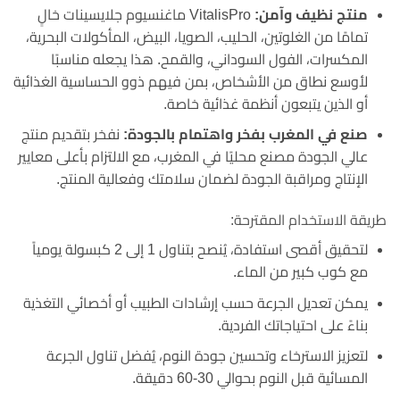
منتج نظيف وآمن:
VitalisPro ماغنسيوم جلايسينات خالٍ
تمامًا من الغلوتين، الحليب، الصويا، البيض، المأكولات البحرية،
المكسرات، الفول السوداني، والقمح. هذا يجعله مناسبًا
لأوسع نطاق من الأشخاص، بمن فيهم ذوو الحساسية الغذائية
أو الذين يتبعون أنظمة غذائية خاصة.
صنع في المغرب بفخر واهتمام بالجودة:
نفخر بتقديم منتج
عالي الجودة مصنع محليًا في المغرب، مع الالتزام بأعلى معايير
الإنتاج ومراقبة الجودة لضمان سلامتك وفعالية المنتج.
طريقة الاستخدام المقترحة:
لتحقيق أقصى استفادة، يُنصح بتناول 1 إلى 2 كبسولة يومياً
مع كوب كبير من الماء.
يمكن تعديل الجرعة حسب إرشادات الطبيب أو أخصائي التغذية
بناءً على احتياجاتك الفردية.
لتعزيز الاسترخاء وتحسين جودة النوم، يُفضل تناول الجرعة
المسائية قبل النوم بحوالي 30-60 دقيقة.