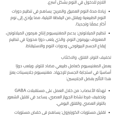
اللازم للدخول في النوم بشكل أسرع.
زيادة مدة النوم العميق والمريح: يساهم في تنظيم دورات
النوم الطبيعية ويقلل من اليقظة الليلية، مما يؤدي إلى نوم
أكثر عمقًا وتجديدًا.
تنظيم الميلاتونين: يدعم المغنيسيوم إنتاج هرمون الميلاتونين،
المعروف بهرمون النوم، والذي يلعب دورًا محوريًا في تنظيم
إيقاع الجسم البيولوجي ودورات النوم والاستيقاظ.
تخفيف التوتر، القلق، والاكتئاب
يعمل المغنيسيوم كعامل طبيعي مضاد للتوتر، ويلعب دورًا
أساسيًا في استجابة الجسم للإجهاد. مغنيسيوم جلايسينات يعزز
هذا التأثير بفضل الجلايسين:
تهدئة الأعصاب: من خلال العمل على مستقبلات GABA
وتخفيف فرط نشاط الجهاز العصبي، يساعد في تقليل الشعور
بالتوتر العصبي والقلق اليومي.
تقليل مستويات الكورتيزول: يساهم في خفض مستويات