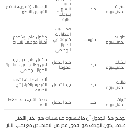
يسبب
سترات
الإمساك (كملين)، تحضير
جيد
الإسهال
المغنيسيوم
القولون للتنظير.
بجرعات
عالية
قد يسبب
اضطرابات
كلوريد
مكمل عام، يستخدم
متوسط
خفيفة في
المغنيسيوم
أحياناً موضعياً للبشرة.
الجهاز
الهضمي
مكمل عام، بديل جيد
لاكتات
جيد التحمل
جيد
لمن يعانون من حساسية
المغنيسيوم
عموماً
الجهاز الهضمي.
آلام العضلات، التعب،
مالات
جيد
جيد التحمل
الفيبروميالغيا، إنتاج
المغنيسيوم
الطاقة.
تورات
صحة القلب، دعم ضغط
جيد
جيد التحمل
المغنيسيوم
الدم.
يوضح هذا الجدول أن ماغنسيوم جلايسينات هو الخيار الأمثل
عندما يكون الهدف هو أقصى قدر من الامتصاص مع تجنب الآثار