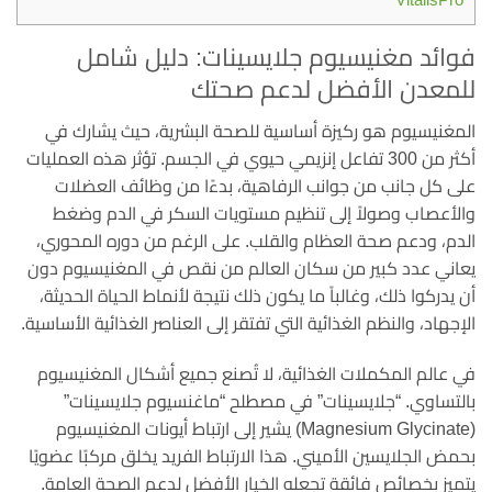
فوائد مغنيسيوم جلايسينات: دليل شامل
للمعدن الأفضل لدعم صحتك
المغنيسيوم هو ركيزة أساسية للصحة البشرية، حيث يشارك في
أكثر من 300 تفاعل إنزيمي حيوي في الجسم. تؤثر هذه العمليات
على كل جانب من جوانب الرفاهية، بدءًا من وظائف العضلات
والأعصاب وصولاً إلى تنظيم مستويات السكر في الدم وضغط
الدم، ودعم صحة العظام والقلب. على الرغم من دوره المحوري،
يعاني عدد كبير من سكان العالم من نقص في المغنيسيوم دون
أن يدركوا ذلك، وغالباً ما يكون ذلك نتيجة لأنماط الحياة الحديثة،
الإجهاد، والنظم الغذائية التي تفتقر إلى العناصر الغذائية الأساسية.
في عالم المكملات الغذائية، لا تُصنع جميع أشكال المغنيسيوم
بالتساوي. “جلايسينات” في مصطلح “ماغنسيوم جلايسينات”
(Magnesium Glycinate) يشير إلى ارتباط أيونات المغنيسيوم
بحمض الجلايسين الأميني. هذا الارتباط الفريد يخلق مركبًا عضويًا
يتميز بخصائص فائقة تجعله الخيار الأفضل لدعم الصحة العامة.