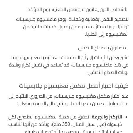
الأشخاص الذين يعانون من نقص المغنيسيوم المؤكد
لتصحيح النقص بفعالية وكفاءة، يوفر ماغنسيوم جلايسينات
توافرًا حيويًا ممتازًا، مما يضمن وصول كميات كافية من
المغنيسيوم إلى الخلايا.
المصابون بالصداع النصفي
تشير بعض الأبحاث إلى أن المكملات الغذائية بالمغنيسيوم، بما
في ذلك ماغنسيوم جلايسينات، قد تساعد في تقليل تكرار وشدة
نوبات الصداع النصفي.
كيفية اختيار أفضل مكمل مغنيسيوم جلايسينات
عند اختيار مكمل مغنيسيوم جلايسينات، من الضروري الانتباه إلى
عدة عوامل لضمان حصولك على منتج عالي الجودة وفعال:
التركيز والجرعة:
تحقق من كمية المغنيسيوم العنصري لكل
كبسولة (على سبيل المثال، 350 ملغ)، وتأكد من أنها تتناسب
مع احتياجاتك اليومية الموصى بها أو توصيات طبيبك.