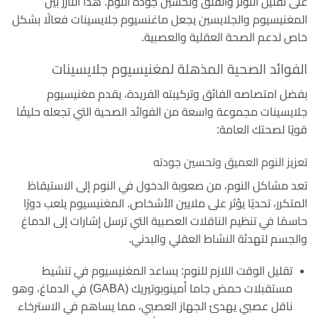
على تقليل التوتر والقلق وتحسين جودة النوم. هذا التآزر بين
المغنيسيوم والجلايسين يجعل ماغنسيوم جلايسينات فعالًا بشكل
خاص لدعم الصحة العقلية والعصبية.
الفوائد الصحية المذهلة لمغنيسيوم جلايسينات
بفضل امتصاصه الفائق وتركيبته الفريدة، يقدم مغنيسيوم
جلايسينات مجموعة واسعة من الفوائد الصحية التي تجعله حليفًا
قويًا لصحتك العامة:
تعزيز النوم العميق وتحسين جودته
تعد مشاكل النوم، من صعوبة الدخول في النوم إلى الاستيقاظ
المتكرر، تحديًا يؤثر على ملايين الأشخاص. المغنيسيوم يلعب دورًا
حاسمًا في تنظيم الناقلات العصبية التي ترسل إشارات إلى الدماغ
والجسم لتهدئة النشاط العقلي والبدني.
تقليل الوقت اللازم للنوم: يساعد المغنيسيوم في تنشيط
مستقبلات حمض جاما أمينوبوتيريك (GABA) في الدماغ، وهو
ناقل عصبي يهدئ الجهاز العصبي، مما يساهم في الاسترخاء