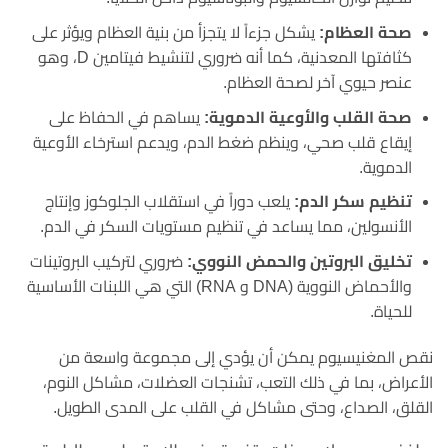
صحة العظام:
يشكل جزءاً لا يتجزأ من بنية العظام ويؤثر على
كثافتها المعدنية، كما أنه ضروري لتنشيط فيتامين D، وهو
عنصر حيوي آخر لصحة العظام.
صحة القلب والأوعية الدموية:
يساهم في الحفاظ على
إيقاع قلب صحي، وينظم ضغط الدم، ويدعم استرخاء الأوعية
الدموية.
تنظيم سكر الدم:
يلعب دوراً في استقلاب الجلوكوز وإنتاج
الأنسولين، مما يساعد في تنظيم مستويات السكر في الدم.
تخليق البروتين والحمض النووي:
ضروري لتركيب البروتينات
والأحماض النووية (DNA و RNA) التي هي اللبنات الأساسية
للحياة.
نقص المغنيسيوم يمكن أن يؤدي إلى مجموعة واسعة من
الأعراض، بما في ذلك التعب، تشنجات العضلات، مشاكل النوم،
القلق، الصداع، وحتى مشاكل في القلب على المدى الطويل.