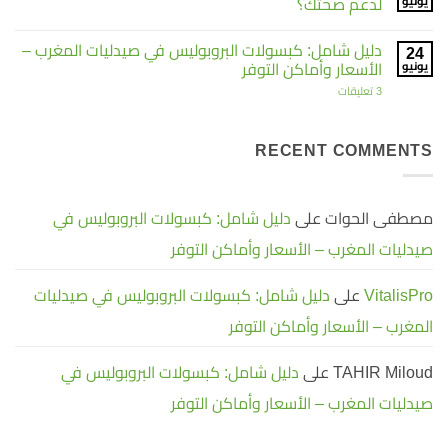
يونيو
لدعم صحتك؟
تجنب
سليم
11
بلوس:
لا
خطأ
الحل
توجد
دليل شامل: كبسولات البروبوليس في صيدليات المغرب –
شائعاً
الطبيعي
24
تعليقات
على
لتحقيق
لفقدان
يونيو
الأسعار وأماكن التوفر
الوزن
فوائد
أقصى
بشكل
استفادة
مغنيسيوم
على
3 تعليقات
صحي
جلايسينات:
دليل
لماذا
وفعال
شامل:
|
يعتبر
كبسولات
الشكل
SLIMPLUS
البروبوليس
RECENT COMMENTS
الأفضل
في
لدعم
صيدليات
صحتك؟
المغرب
–
الأسعار
مصطفى الحوات
على
دليل شامل: كبسولات البروبوليس في
وأماكن
التوفر
صيدليات المغرب – الأسعار وأماكن التوفر
VitalisPro
على
دليل شامل: كبسولات البروبوليس في صيدليات
المغرب – الأسعار وأماكن التوفر
TAHIR Miloud
على
دليل شامل: كبسولات البروبوليس في
صيدليات المغرب – الأسعار وأماكن التوفر