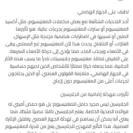
لطيف على الجهاز الهضمي
أحد التحديات الشائعة مع بعض مكملات المغنيسيوم، مثل أكسيد
المغنيسيوم أو سترات المغنيسيوم بجرعات عالية، هو تأثيرها
الملين أو تسببها في اضطرابات هضمية مزعجة مثل الإسهال،
الغازات، أو الانتفاخ. يحدث هذا لأن المغنيسيوم غير الممتص يبقى
في الأمعاء ويجذب الماء، مما يؤدي إلى حركة الأمعاء السريعة.
على النقيض تمامًا، مغنيسيوم جلايسينات نادراً ما يسبب هذه الآثار
الجانبية، مما يجعله خيارًا ممتازًا للأشخاص الذين لديهم حساسية
في الجهاز الهضمي، متلازمة القولون العصبي، أو الذين يحتاجون
لجرعات أعلى من المغنيسيوم دون إزعاج.
تأثيرات مهدئة إضافية من الجلايسين
الجلايسين ليس مجرد حامل للمغنيسيوم؛ بل هو حمض أميني له
فوائده الصحية الخاصة. يعتبر الجلايسين ناقلاً عصبيًا مثبطًا، مما
يعني أنه يمكن أن يساهم في تهدئة الجهاز العصبي وتقليل الإثارة
العصبية. هذا التأثير المهدئ للجلايسين يعزز من قدرة المغنيسيوم