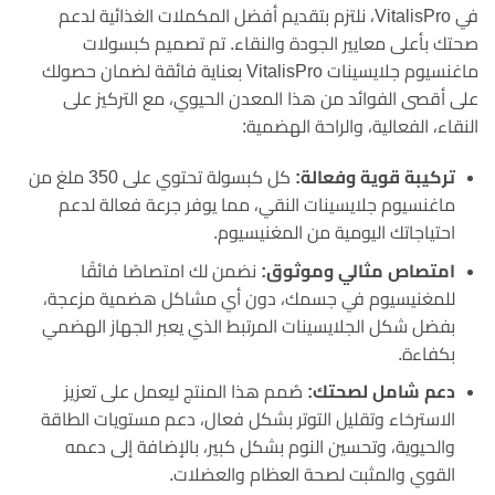
في VitalisPro، نلتزم بتقديم أفضل المكملات الغذائية لدعم
صحتك بأعلى معايير الجودة والنقاء. تم تصميم كبسولات
ماغنسيوم جلايسينات VitalisPro بعناية فائقة لضمان حصولك
على أقصى الفوائد من هذا المعدن الحيوي، مع التركيز على
النقاء، الفعالية، والراحة الهضمية:
تركيبة قوية وفعالة:
كل كبسولة تحتوي على 350 ملغ من
ماغنسيوم جلايسينات النقي، مما يوفر جرعة فعالة لدعم
احتياجاتك اليومية من المغنيسيوم.
امتصاص مثالي وموثوق:
نضمن لك امتصاصًا فائقًا
للمغنيسيوم في جسمك، دون أي مشاكل هضمية مزعجة،
بفضل شكل الجلايسينات المرتبط الذي يعبر الجهاز الهضمي
بكفاءة.
دعم شامل لصحتك:
صُمم هذا المنتج ليعمل على تعزيز
الاسترخاء وتقليل التوتر بشكل فعال، دعم مستويات الطاقة
والحيوية، وتحسين النوم بشكل كبير، بالإضافة إلى دعمه
القوي والمثبت لصحة العظام والعضلات.