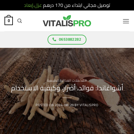
توصيل مجاني ابتداء من 170 درهم
عزل،إبعاد
Ski
t
0
conten
0653882282
المكملات الغذائية الطبيعية
أشواغاندا: فوائد، أضرار، وكيفية الاستخدام
POSTED ON
2024-08-29
BY
VITALISPRO