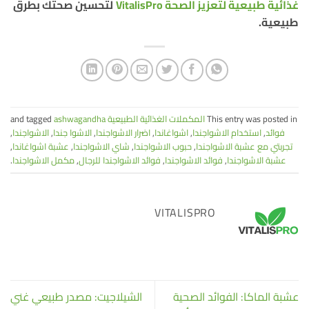
غذائية طبيعية لتعزيز الصحة VitalisPro
لتحسين صحتك بطرق
طبيعية.
This entry was posted in
المكملات الغذائية الطبيعية
and tagged
ashwagandha
فوائد
,
استخدام الاشواجندا
,
اشواغاندا
,
اضرار الاشواجندا
,
الاشوا جندا
,
الاشواجندا
,
تجربتي مع عشبة الاشواجندا
,
حبوب الاشواجندا
,
شاي الاشواجندا
,
عشبة اشواغاندا
,
عشبة الاشواجندا
,
فوائد الاشواجندا
,
فوائد الاشواجندا للرجال
,
مكمل الاشواجندا
.
VITALISPRO
عشبة الماكا: الفوائد الصحية
الشيلاجيت: مصدر طبيعي غني