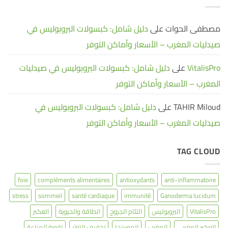
لدعم
صيدليات
صحتك؟
المغرب
–
الأسعار
مصطفى الحوات
على
دليل شامل: كبسولات البروبوليس في
وأماكن
التوفر
صيدليات المغرب – الأسعار وأماكن التوفر
VitalisPro
على
دليل شامل: كبسولات البروبوليس في صيدليات
المغرب – الأسعار وأماكن التوفر
TAHIR Miloud
على
دليل شامل: كبسولات البروبوليس في
صيدليات المغرب – الأسعار وأماكن التوفر
TAG CLOUD
foie
compléments alimentaires
antioxydants
anti-inflammatoire
stress
sommeil
santé cardiaque
immunité
Ganoderma lucidum
VitalisPro
البروبوليس
التئام الجروح
الطاقة والحيوية
العكبر
العكبر المغربي
المغرب
المورينجا
تخفيف التوتر
تقوية المناعة