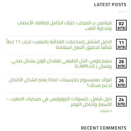
LATEST POSTS
فيتامين ب المركب: دليلك الكامل للطاقة، الأعصاب
02
ومحاربة التعب
يوليو
لا
توجد
الدليل الشامل للمكملات الغذائية بالمغرب: تجنب 11 خطأ
11
تعليقات
على
شائعاً لتحقيق أقصى استفادة
يوليو
فيتامين
ب
لا
المركب:
توجد
سليم بلوس: الحل الطبيعي لفقدان الوزن بشكل صحي
26
دليلك
تعليقات
على
الكامل
وفعال | SLIMPLUS
يونيو
الدليل
للطاقة،
الشامل
الأعصاب
لا
ومحاربة
للمكملات
توجد
فوائد مغنيسيوم جلايسينات: لماذا يعتبر الشكل الأفضل
26
التعب
الغذائية
تعليقات
على
بالمغرب:
لدعم صحتك؟
يونيو
تجنب
سليم
11
بلوس:
لا
خطأ
الحل
توجد
دليل شامل: كبسولات البروبوليس في صيدليات المغرب –
24
شائعاً
الطبيعي
تعليقات
على
لتحقيق
لفقدان
الأسعار وأماكن التوفر
يونيو
الوزن
فوائد
أقصى
بشكل
استفادة
مغنيسيوم
على
3 تعليقات
صحي
جلايسينات:
دليل
لماذا
وفعال
شامل:
|
يعتبر
كبسولات
الشكل
SLIMPLUS
البروبوليس
RECENT COMMENTS
الأفضل
في