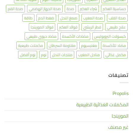
حساسية العكبر
شراء العكبر
صحة
صحة الجهاز الهضمي
صحة الفم
صحة القلب
صحة المغرب
صمغ النحل
ضغط الدم
طاقة
علاج طبيعي
فطر الريشي
فوائد العكبر
فوائد المورينجا
كبسولات البروبوليس
مضادات الأكسدة
مضاد حيوي طبيعي
مضاد للأكسدة
مغنيسيوم
مقاومة السرطان
مكملات طبيعية
مكمل غذائي
مناحل المغرب
منتجات النحل
نوم
نوم أفضل
تصنيفات
Propolis
المكملات الغذائية الطبيعية
المورينجا
غير مصنف