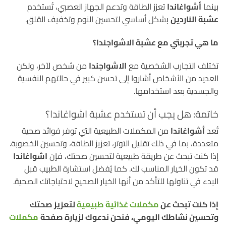
بينما
أشواغاندا
تعزز الطاقة وتدعم الجهاز العصبي، تُستخدم
عشبة الناردين
بشكل أساسي لتحسين النوم وتخفيف القلق.
ما هي تجربتي مع عشبة الاشواجندا؟
تختلف التجارب الشخصية مع
الاشواجندا
من شخص لآخر، ولكن
العديد من الأشخاص أشاروا إلى تحسن كبير في حالتهم النفسية
والجسدية بعد استخدامها.
خاتمة: هل يجب أن تستخدم عشبة اشواغاندا؟
تُعد
أشواغاندا
من المكملات الطبيعية التي توفر فوائد صحية
متعددة، بما في ذلك تقليل التوتر، تعزيز الطاقة، وتحسين الخصوبة.
إذا كنت تبحث عن طريقة طبيعية لتحسين صحتك، فإن
اشواغاندا
قد تكون الخيار المناسب لك. كما يُفضل استشارة الطبيب قبل
البدء في تناولها للتأكد من أنها الخيار الصحيح لاحتياجاتك الصحية.
إذا كنت تبحث عن
مكملات غذائية طبيعية
لتعزيز صحتك
وتحسين نشاطك اليومي، فنحن ندعوك لزيارة صفحة
مكملات