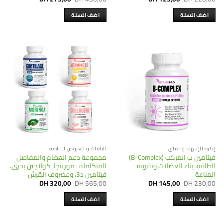
price
price
price
price
is:
was:
is:
was:
اضف للسلة
اضف للسلة
DH 275,00.
DH 450,00.
DH 125,00.
DH 220,00.
إدارة الإجهاد والقلق
الباقات و العروض الخاصة
فيتامين ب المركب (B-Complex)
مجموعة دعم العظام والمفاصل
للطاقة، بناء العضلات وتقوية
المتكاملة : مورينجا، كولاجين بحري،
المناعة
فيتامين د3، وغضروف القرش
Current
Original
Current
Original
DH
320,00
DH
565,00
DH
145,00
DH
230,00
price
price
price
price
is:
was:
is:
was:
اضف للسلة
اضف للسلة
DH 320,00.
DH 565,00.
DH 145,00.
DH 230,00.