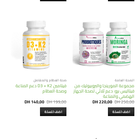
الصحة العامة
صحة العظام والمفاصل
مجموعة المورينجا والبروبيوتيك من
فيتامين D3 + K2 دعم المناعة
فيتاليس برو: دعم ثلاثي لصحة الجهاز
وصحة العظام
الهضمي والمناعة
Current
Original
Current
Original
DH
140,00
DH
199,00
DH
220,00
DH
250,00
price
price
price
price
is:
was:
is:
was:
اضف للسلة
اضف للسلة
DH 140,00.
DH 199,00.
DH 220,00.
DH 250,00.