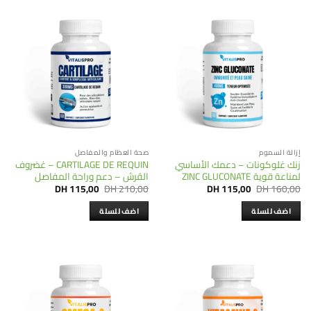
إزالة السموم
صحة العظام والمفاصل
زنك غلوكونات – دعمك الأساسي
CARTILAGE DE REQUIN – غضروف
لمناعة قوية ZINC GLUCONATE
القرش – دعم وراحة المفاصل
Current
Original
Current
Original
DH
115,00
DH
210,00
DH
115,00
DH
160,00
price
price
price
price
is:
was:
is:
was:
اضف للسلة
اضف للسلة
DH 115,00.
DH 210,00.
DH 115,00.
DH 160,00.