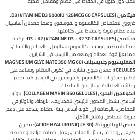
تلعب دورًا حيويًا في الحفاظ على عظام ومفاصل صحية:
فيتامين D3 (VITAMINE D3 5000IU 125MCG 60 CAPSULES)
:
ضروري لامتصاص الكالسيوم والفوسفور، وهما معدنان أساسيان
لبناء عظام قوية والحفاظ على كثافتها.
فيتامين D3 + K2 (VITAMINE D3 + K2 30 CAPSULES)
: تركيبة
متكاملة تضمن توجيه الكالسيوم بفعالية إلى العظام والأسنان،
مما يعزز قوة العظام ويمنعه من الترسب في الشرايين.
المغنيسيوم جلايسينات (MAGNESIUM GLYCINATE 350 MG 60
GELULES)
: معدن حيوي يشارك في تكوين العظام ويساعد على
تنظيم مستويات الكالسيوم والفوسفور في الجسم. كما يدعم
وظائف العضلات ويقلل من التقلصات.
الكولاجين البحري (COLLAGEN MARIN B60 GELULES)
: بروتين
أساسي يشكل المكون الرئيسي للغضاريف، الأربطة، والأوتار في
المفاصل، بالإضافة إلى كونه أساس بنية العظام. يساعد على دعم
مرونة المفاصل وتقليل التآكل.
حمض الهيالورونيك (ACIDE HYALURONIQUE 30)
: مكون
طبيعي يوجد في سائل المفاصل، يعمل كمادة مزلقة وممتصة