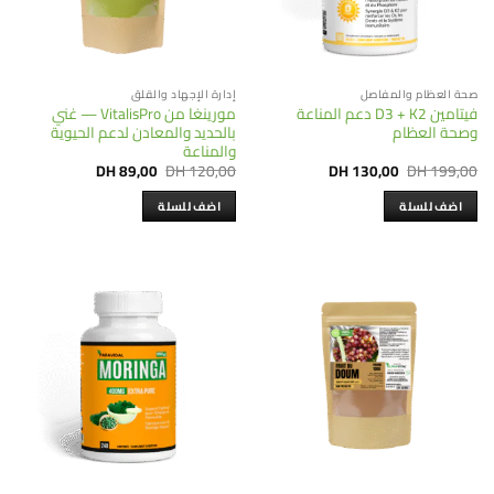
صحة العظام والمفاصل
إدارة الإجهاد والقلق
فيتامين D3 + K2 دعم المناعة
مورينغا من VitalisPro — غني
وصحة العظام
بالحديد والمعادن لدعم الحيوية
والمناعة
Current
Original
Current
Original
DH
89,00
DH
120,00
DH
130,00
DH
199,00
price
price
price
price
is:
was:
is:
was:
اضف للسلة
اضف للسلة
DH 89,00.
DH 120,00.
DH 130,00.
DH 199,00.