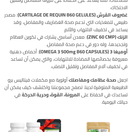
للصدمات، مما يساعد على الحفاظ على مرونة المفاصل وتقليل
الاحتكاك.
غضروف القرش (CARTILAGE DE REQUIN B60 GELULES)
: مصدر
طبيعي للمغذيات التي تدعم صحة الغضاريف والمفاصل، وقد
يساعد في تخفيف الالتهاب والألم.
الزنك (ZINC 60 CMP)
: معدن أساسي يشارك في تكوين العظام
وتجديدها، وله دور في دعم صحة المفاصل.
أوميغا 3 (OMEGA 3 500mg B60 CAPSULES)
: أحماض دهنية
معروفة بخصائصها المضادة للالتهابات، والتي يمكن أن تساعد
في تخفيف آلام المفاصل وتقليل التصلب.
اجعل
صحة عظامك ومفاصلك
أولوية مع مكملات فيتاليس برو
الطبيعية المتوفرة لدينا. تصفح مجموعتنا واكتشف كيف يمكن أن
تساعدك في الحفاظ على
المرونة، القوة، وحرية الحركة
في
حياتك اليومية.