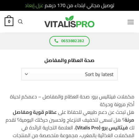
توصيل مجاني ابتداء من 170 درهم
عزل،إبعاد
Ski
t
0
conten
0653882282
صحة العظام والمفاصل
مكملات فيتاليس برو: صحة العظام والمفاصل – دعمكم لحياة
أكثر مرونة وحركة
هل تبحث عن دعم طبيعي للحفاظ على
عظام قوية ومفاصل
مرنة
؟ هل تسعى لتخفيف الانزعاج وتحسين حركتك اليومية؟ تقدم
لك
فيتاليس برو (Vitalis Pro)
، العلامة التجارية الرائدة في
المكملات الغذائية بالمغرب، مجموعة متخصصة من المنتجات