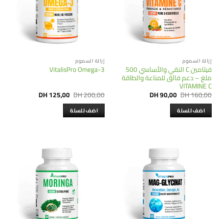
إزالة السموم
إزالة السموم
فيتامين C النقي والأساسي 500
VitalisPro Omega-3
ملغ – دعم فائق للمناعة والطاقة
VITAMINE C
Current
Original
Current
Original
DH
125,00
DH
200,00
DH
90,00
DH
160,00
price
price
price
price
is:
was:
is:
was:
اضف للسلة
اضف للسلة
DH 125,00.
DH 200,00.
DH 90,00.
DH 160,00.