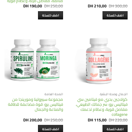
متألقة، مفاصل مرنة، وعظام قوية
Current
Original
Current
Original
DH
190,00
DH
250,00
DH
210,00
DH
300,00
price
price
price
price
is:
was:
is:
was:
اضف للسلة
اضف للسلة
DH 190,00.
DH 250,00.
DH 210,00.
DH 300,00.
الجمال وصحة البشرة
الصحة العامة
كولاجين بحري مع فيتامين سي
مجموعة سبيرولينا ومورينجا من
فيتاليس برو: سر جمالك الطبيعي،
فيتاليس برو: قوة مضاعفة للطاقة
مفاصل قوية، وعظام تدعمك
والمناعة والجمال
collagene
Current
Original
Current
Original
DH
200,00
DH
250,00
DH
115,00
DH
220,00
price
price
price
price
is:
was:
is:
was:
اضف للسلة
اضف للسلة
DH 200,00.
DH 250,00.
DH 115,00.
DH 220,00.