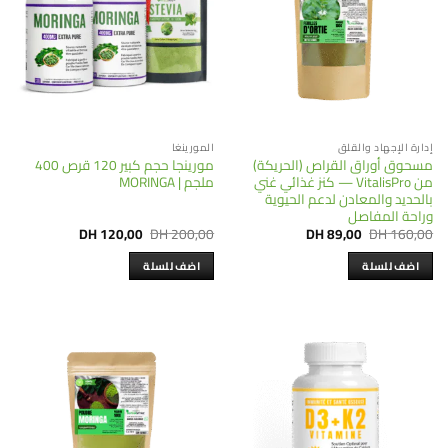
إدارة الإجهاد والقلق
المورينغا
مسحوق أوراق القراص (الحريكة)
مورينجا حجم كبير 120 قرص 400
من VitalisPro — كنز غذائي غني
ملجم | MORINGA
بالحديد والمعادن لدعم الحيوية
وراحة المفاصل
Current
Original
Current
Original
DH
120,00
DH
200,00
DH
89,00
DH
160,00
price
price
price
price
is:
was:
is:
was:
اضف للسلة
اضف للسلة
DH 120,00.
DH 200,00.
DH 89,00.
DH 160,00.