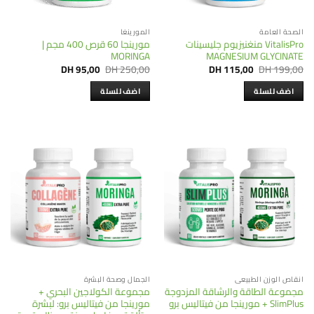
الصحة العامة
المورينغا
VitalisPro منغنيزيوم جليسينات
مورينجا 60 قرص 400 مجم |
MORINGA
MAGNESIUM GLYCINATE
Current
Original
Current
Original
DH
95,00
DH
250,00
DH
115,00
DH
199,00
price
price
price
price
is:
was:
is:
was:
اضف للسلة
اضف للسلة
DH 95,00.
DH 250,00.
DH 115,00.
DH 199,00.
انقاص الوزن الطبيعي
الجمال وصحة البشرة
مجموعة الطاقة والرشاقة المزدوجة
مجموعة الكولاجين البحري +
SlimPlus + مورينجا من فيتاليس برو
مورينجا من فيتاليس برو: لبشرة