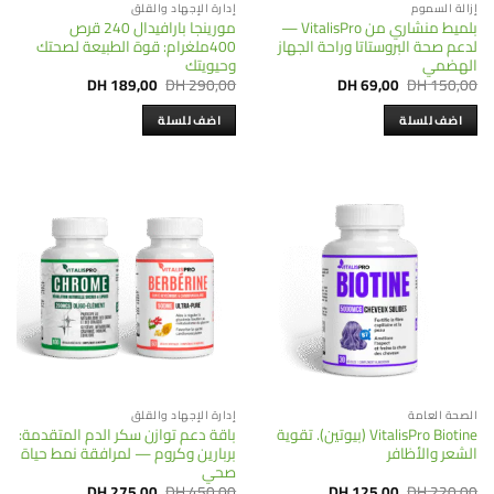
إزالة السموم
إدارة الإجهاد والقلق
بلميط منشاري من VitalisPro —
مورينجا بارافيدال 240 قرص
لدعم صحة البروستاتا وراحة الجهاز
400ملغرام: قوة الطبيعة لصحتك
الهضمي
وحيويتك
Current
Original
Current
Original
DH
189,00
DH
290,00
DH
69,00
DH
150,00
price
price
price
price
is:
was:
is:
was:
اضف للسلة
اضف للسلة
DH 189,00.
DH 290,00.
DH 69,00.
DH 150,00.
الصحة العامة
إدارة الإجهاد والقلق
VitalisPro Biotine (بيوتين). تقوية
باقة دعم توازن سكر الدم المتقدمة:
الشعر والأظافر
بربارين وكروم — لمرافقة نمط حياة
صحي
Current
Original
Current
Original
DH
275,00
DH
450,00
DH
125,00
DH
220,00