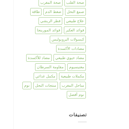
صحة القلب
صحة المغرب
صمغ النحل
ضغط الدم
طاقة
علاج طبيعي
فطر الريشي
فوائد العكبر
فوائد المورينجا
كبسولات البروبوليس
مضادات الأكسدة
مضاد حيوي طبيعي
مضاد للأكسدة
مغنيسيوم
مقاومة السرطان
مكملات طبيعية
مكمل غذائي
مناحل المغرب
منتجات النحل
نوم
نوم أفضل
تصنيفات