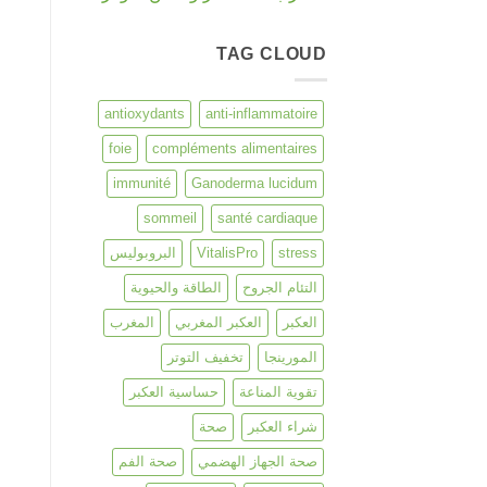
TAG CLOUD
antioxydants
anti-inflammatoire
foie
compléments alimentaires
immunité
Ganoderma lucidum
sommeil
santé cardiaque
stress
VitalisPro
البروبوليس
التئام الجروح
الطاقة والحيوية
العكبر
العكبر المغربي
المغرب
المورينجا
تخفيف التوتر
تقوية المناعة
حساسية العكبر
شراء العكبر
صحة
صحة الجهاز الهضمي
صحة الفم