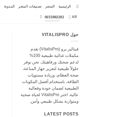
Ski
الرئيسية
المتجر
تصنيفات المتجر
المدونة
ا
t
conten
AR
0653882282
حول VITALISPRO
فيتاليز برو (VitalisPro) تقدم
مكملات غذائية طبيعية 100%
لدعم صحتك ورفاهيتك. نحن نوفر
حلولاً طبيعية لتعزيز جهاز المناعة،
صحة العظام، وزيادة مستويات
الطاقة، باستخدام أفضل المكونات
الطبيعية لضمان جودة وفعالية
عالية. اختر VitalisPro لحياة صحية
ومتوازنة بشكل طبيعي وآمن.
LATEST POSTS