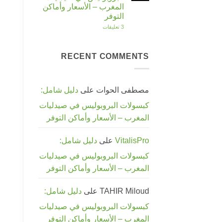
فوائد
وفعال
المغرب – الأسعار وأماكن
مغنيسيوم
|
جلايسينات:
SLIMPLUS
التوفر
لماذا
يعتبر
على
3 تعليقات
الشكل
دليل
الأفضل
شامل:
لدعم
كبسولات
صحتك؟
البروبوليس
RECENT COMMENTS
في
صيدليات
المغرب
–
الأسعار
مصطفى الحوات
على
دليل شامل:
وأماكن
التوفر
كبسولات البروبوليس في صيدليات
المغرب – الأسعار وأماكن التوفر
VitalisPro
على
دليل شامل:
كبسولات البروبوليس في صيدليات
المغرب – الأسعار وأماكن التوفر
TAHIR Miloud
على
دليل شامل:
كبسولات البروبوليس في صيدليات
المغرب – الأسعار وأماكن التوفر