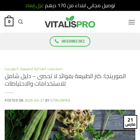
توصيل مجاني ابتداء من 170 درهم
عزل،إبعاد
Ski
t
0
conten
0653882282
المكملات الغذائية الطبيعية
,
المورينجا
المورينجا: كنز الطبيعة بفوائد لا تحصى – دليل شامل
للاستخدامات والاحتياطات
POSTED ON
2025-03-21
BY
VITALISPRO
21
مارس