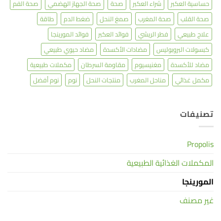
حساسية العكبر
شراء العكبر
صحة
صحة الجهاز الهضمي
صحة الفم
صحة القلب
صحة المغرب
صمغ النحل
ضغط الدم
طاقة
علاج طبيعي
فطر الريشي
فوائد العكبر
فوائد المورينجا
كبسولات البروبوليس
مضادات الأكسدة
مضاد حيوي طبيعي
مضاد للأكسدة
مغنيسيوم
مقاومة السرطان
مكملات طبيعية
مكمل غذائي
مناحل المغرب
منتجات النحل
نوم
نوم أفضل
تصنيفات
Propolis
المكملات الغذائية الطبيعية
المورينجا
غير مصنف