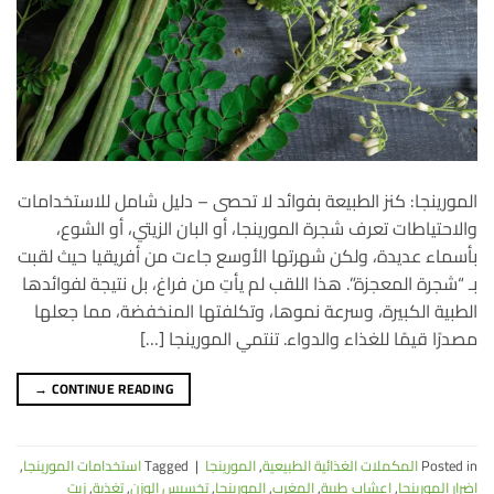
المورينجا: كنز الطبيعة بفوائد لا تحصى – دليل شامل للاستخدامات
والاحتياطات تعرف شجرة المورينجا، أو البان الزيتي، أو الشوع،
بأسماء عديدة، ولكن شهرتها الأوسع جاءت من أفريقيا حيث لقبت
بـ “شجرة المعجزة”. هذا اللقب لم يأتِ من فراغ، بل نتيجة لفوائدها
الطبية الكبيرة، وسرعة نموها، وتكلفتها المنخفضة، مما جعلها
مصدرًا قيمًا للغذاء والدواء. تنتمي المورينجا […]
→
CONTINUE READING
Posted in
المكملات الغذائية الطبيعية
,
المورينجا
|
Tagged
استخدامات المورينجا
,
اضرار المورينجا
,
اعشاب طبية
,
المغرب
,
المورينجا
,
تخسيس الوزن
,
تغذية
,
زيت