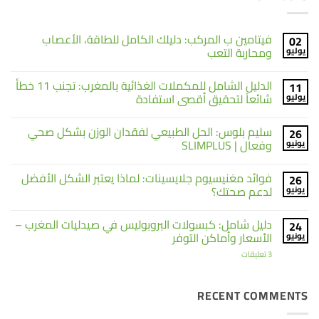
فيتامين ب المركب: دليلك الكامل للطاقة، الأعصاب
02
ومحاربة التعب
يوليو
لا
توجد
الدليل الشامل للمكملات الغذائية بالمغرب: تجنب 11 خطأ
11
تعليقات
على
شائعاً لتحقيق أقصى استفادة
يوليو
فيتامين
ب
لا
المركب:
توجد
سليم بلوس: الحل الطبيعي لفقدان الوزن بشكل صحي
26
دليلك
تعليقات
على
الكامل
وفعال | SLIMPLUS
يونيو
الدليل
للطاقة،
الشامل
الأعصاب
لا
ومحاربة
للمكملات
توجد
فوائد مغنيسيوم جلايسينات: لماذا يعتبر الشكل الأفضل
26
التعب
الغذائية
تعليقات
على
بالمغرب:
لدعم صحتك؟
يونيو
تجنب
سليم
11
بلوس:
لا
خطأ
الحل
توجد
دليل شامل: كبسولات البروبوليس في صيدليات المغرب –
24
شائعاً
الطبيعي
تعليقات
على
لتحقيق
لفقدان
الأسعار وأماكن التوفر
يونيو
الوزن
فوائد
أقصى
بشكل
استفادة
مغنيسيوم
على
3 تعليقات
صحي
جلايسينات:
دليل
لماذا
وفعال
شامل:
|
يعتبر
كبسولات
الشكل
SLIMPLUS
البروبوليس
RECENT COMMENTS
الأفضل
في
لدعم
صيدليات
صحتك؟
المغرب