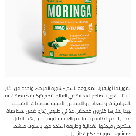
المورينجا أوليفيرا، المعروفة باسم «شجرة الحياة»، واحدة من أكثر
النباتات غنى بالعناصر الغذائية في العالم. تتميّز بتركيبة طبيعية غنية
بالفيتامينات والمعادن والأحماض الأمينية ومضادات الأكسدة.
لهذا يختارها كثيرون كمكمّل غذائي طبيعي يُدرَج ضمن نمط حياة
صحي لدعم الطاقة والمناعة والعافية اليومية. في هذا الدليل
نستعرض قيمتها الغذائية وطريقة استخدامها بأسلوب مبسّط
وموثوق. المورينجا: كنز غذائي […]