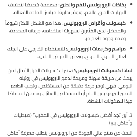
بخاخات البروبوليس للفم والحلق:
مصممة خصيصًا لتخفيف
التهابات الحلق والفم، وتوفر تطبيقًا مباشرًا للمادة الفعالة.
كبسولات وأقراص البروبوليس:
هذا هو الشكل الأكثر شيوعاً
والمفضل لدى الكثيرين لسهولة استخدامه، جرعاته المحددة،
وعدم وجود طعم مر
.
مراهم وكريمات البروبوليس:
للاستخدام الخارجي على الجلد،
لعلاج الجروح، الحروق، وبعض الأمراض الجلدية.
لماذا كبسولات البروبوليس؟
تعتبر الكبسولات الخيار الأمثل لمن
يبحث عن طريقة سهلة ومريحة لدمج البروبوليس في روتينه
اليومي
. فهي توفر جرعة دقيقة من المستخلص، وتجنب الطعم
المميز للبروبوليس الخام أو المستخلص السائل، وتضمن امتصاصًا
جيدًا للمكونات النشطة.
3. أين تجد أفضل كبسولات البروبوليس في المغرب؟ (صيدليات
وأماكن بيع)
البحث عن منتج عالي الجودة من البروبوليس يتطلب معرفة أماكن