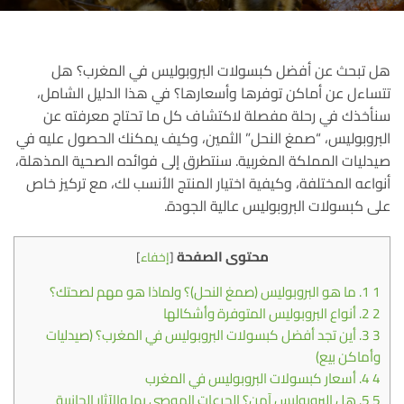
هل تبحث عن أفضل كبسولات البروبوليس في المغرب؟ هل
تتساءل عن أماكن توفرها وأسعارها؟ في هذا الدليل الشامل،
سنأخذك في رحلة مفصلة لاكتشاف كل ما تحتاج معرفته عن
البروبوليس، “صمغ النحل” الثمين، وكيف يمكنك الحصول عليه في
صيدليات المملكة المغربية. سنتطرق إلى فوائده الصحية المذهلة،
أنواعه المختلفة، وكيفية اختيار المنتج الأنسب لك، مع تركيز خاص
على كبسولات البروبوليس عالية الجودة.
محتوى الصفحة
[
إخفاء
]
1
1. ما هو البروبوليس (صمغ النحل)؟ ولماذا هو مهم لصحتك؟
2
2. أنواع البروبوليس المتوفرة وأشكالها
3
3. أين تجد أفضل كبسولات البروبوليس في المغرب؟ (صيدليات
وأماكن بيع)
4
4. أسعار كبسولات البروبوليس في المغرب
5
5. هل البروبوليس آمن؟ الجرعات الموصى بها والآثار الجانبية