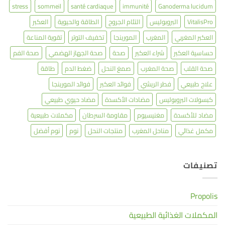
stress
sommeil
santé cardiaque
immunité
Ganoderma lucidum
VitalisPro
البروبوليس
التئام الجروح
الطاقة والحيوية
العكبر
العكبر المغربي
المغرب
المورينجا
تخفيف التوتر
تقوية المناعة
حساسية العكبر
شراء العكبر
صحة
صحة الجهاز الهضمي
صحة الفم
صحة القلب
صحة المغرب
صمغ النحل
ضغط الدم
طاقة
علاج طبيعي
فطر الريشي
فوائد العكبر
فوائد المورينجا
كبسولات البروبوليس
مضادات الأكسدة
مضاد حيوي طبيعي
مضاد للأكسدة
مغنيسيوم
مقاومة السرطان
مكملات طبيعية
مكمل غذائي
مناحل المغرب
منتجات النحل
نوم
نوم أفضل
تصنيفات
Propolis
المكملات الغذائية الطبيعية