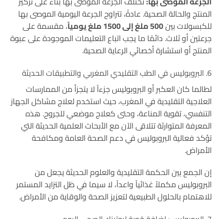
الجرعة الموصى بها:
تختلف الجرعة الموصى بها بناءً على تركيز
المنتج والحالة الصحية.
عادةً، تتراوح الجرعة اليومية الموصى بها
للكبسولات بين
500 ملغ إلى 1500 ملغ يومياً
، مقسمة على
جرعتين أو ثلاث
. دائمًا ما يجب اتباع التعليمات الموجودة على عبوة
المنتج أو استشارة أخصائي الرعاية الصحية.
6. البروبوليس في الطب التقليدي المغربي والتطبيقات الحديثة
لطالما كان العكبر أو البروبوليس جزءاً لا يتجزأ من الممارسات
العلاجية التقليدية في المغرب، حيث استخدم لعلاج مشاكل الجهاز
التنفسي، تقوية المناعة، وحتى كعلاج موضعي للجروح.
هذه
المعرفة المتوارثة تتلاقى الآن مع الأبحاث العلمية الحديثة التي
تؤكد فعالية البروبوليس في دعم الصحة العامة ومكافحة
الأمراض
.
إن الجمع بين الحكمة التقليدية والعلوم الحديثة يجعل من
البروبوليس مكملاً غذائياً واعداً، لا سيما في ظل التزايد المستمر
للاهتمام بالحلول الطبيعية لتعزيز الصحة والوقاية من الأمراض.