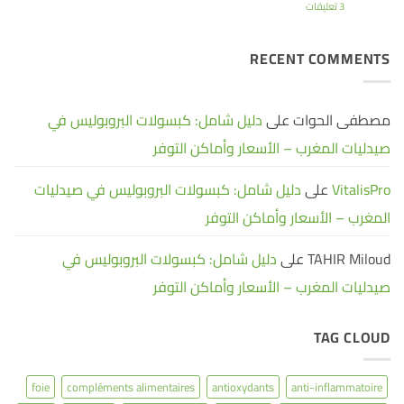
بشكل
استفادة
مغنيسيوم
على
3 تعليقات
صحي
جلايسينات:
دليل
لماذا
وفعال
شامل:
|
يعتبر
كبسولات
الشكل
SLIMPLUS
البروبوليس
RECENT COMMENTS
الأفضل
في
لدعم
صيدليات
صحتك؟
المغرب
–
الأسعار
مصطفى الحوات
على
دليل شامل: كبسولات البروبوليس في
وأماكن
التوفر
صيدليات المغرب – الأسعار وأماكن التوفر
VitalisPro
على
دليل شامل: كبسولات البروبوليس في صيدليات
المغرب – الأسعار وأماكن التوفر
TAHIR Miloud
على
دليل شامل: كبسولات البروبوليس في
صيدليات المغرب – الأسعار وأماكن التوفر
TAG CLOUD
foie
compléments alimentaires
antioxydants
anti-inflammatoire