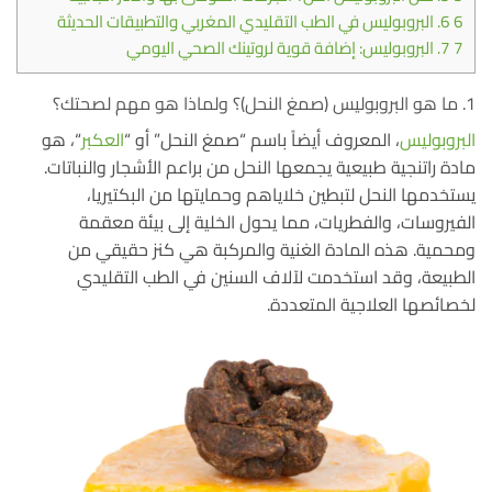
6
6. البروبوليس في الطب التقليدي المغربي والتطبيقات الحديثة
7
7. البروبوليس: إضافة قوية لروتينك الصحي اليومي
1. ما هو البروبوليس (صمغ النحل)؟ ولماذا هو مهم لصحتك؟
البروبوليس
، المعروف أيضاً باسم “صمغ النحل” أو “
العكبر
“، هو
مادة راتنجية طبيعية يجمعها النحل من براعم الأشجار والنباتات.
يستخدمها النحل لتبطين خلاياهم وحمايتها من البكتيريا،
الفيروسات، والفطريات، مما يحول الخلية إلى بيئة معقمة
ومحمية.
هذه المادة الغنية والمركبة هي كنز حقيقي من
الطبيعة، وقد استخدمت لآلاف السنين في الطب التقليدي
لخصائصها العلاجية المتعددة
.