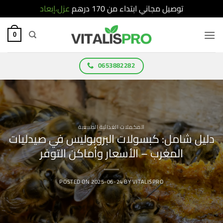
توصيل مجاني ابتداء من 170 درهم
عزل،إبعاد
Ski
t
0
conten
0653882282
المكملات الغذائية الطبيعية
دليل شامل: كبسولات البروبوليس في صيدليات
المغرب – الأسعار وأماكن التوفر
POSTED ON
2025-06-24
BY
VITALISPRO