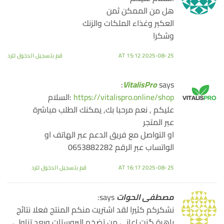
هل من الممكن ثمن
العكبر وغذاء الملكات والزنك
وشكرا
2025-08-25 AT 15:12
قم بتسجيل الدخول للرد
VitalisPro
says:
https://vitalispro.online/shop
:السلام
عليكم , نعم مرحبا بك, يمكنك الطلب مباشرة
عبر المتجر
او التواصل مع فريق الدعم عبر الهاتف او
الواتساب عبر الرقم 0653882282
2025-08-25 AT 16:17
قم بتسجيل الدخول للرد
مصطفى الحوات
says:
نشكركم كثيرا لقد اشتريت منكم المنتج فعلا نتائج
باهرة گنت اعاني من تضخم البروستات وبعد تناولي