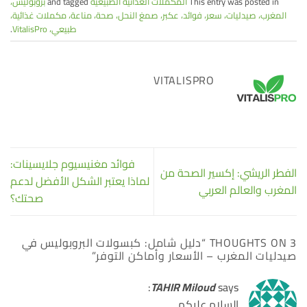
This entry was posted in
المكملات الغذائية الطبيعية
and tagged
بروبوليس،
المغرب، صيدليات، سعر، فوائد، عكبر، صمغ النحل، صحة، مناعة، مكملات غذائية،
طبيعي، VitalisPro
.
VITALISPRO
فوائد مغنيسيوم جلايسينات:
الفطر الريشي: إكسير الصحة من
لماذا يعتبر الشكل الأفضل لدعم
المغرب والعالم العربي
صحتك؟
3 THOUGHTS ON “
دليل شامل: كبسولات البروبوليس في
صيدليات المغرب – الأسعار وأماكن التوفر
”
TAHIR Miloud
says:
السلام عليكم