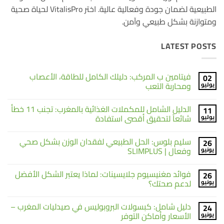
الطبيعية لضمان جودة وفعالية عالية. اختر VitalisPro لحياة صحية
ومتوازنة بشكل طبيعي وآمن.
LATEST POSTS
فيتامين ب المركب: دليلك الكامل للطاقة، الأعصاب
02
ومحاربة التعب
يوليو
لا
توجد
الدليل الشامل للمكملات الغذائية بالمغرب: تجنب 11 خطأ
11
تعليقات
على
شائعاً لتحقيق أقصى استفادة
يوليو
فيتامين
ب
لا
المركب:
توجد
سليم بلوس: الحل الطبيعي لفقدان الوزن بشكل صحي
26
دليلك
تعليقات
على
الكامل
وفعال | SLIMPLUS
يونيو
الدليل
للطاقة،
الشامل
الأعصاب
لا
ومحاربة
للمكملات
توجد
فوائد مغنيسيوم جلايسينات: لماذا يعتبر الشكل الأفضل
26
التعب
الغذائية
تعليقات
على
بالمغرب:
لدعم صحتك؟
يونيو
تجنب
سليم
11
بلوس:
لا
خطأ
الحل
توجد
دليل شامل: كبسولات البروبوليس في صيدليات المغرب –
24
شائعاً
الطبيعي
تعليقات
على
لتحقيق
لفقدان
الأسعار وأماكن التوفر
يونيو
الوزن
فوائد
أقصى