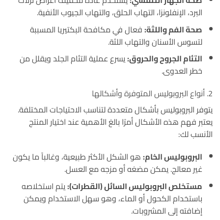
صحة الجهاز التنفسي:
يستخدم عادة لتخفيف أعراض نزلات
البرد، الإنفلونزا، التهاب الحلق، والتهاب الجيوب الأنفية
.
صحة الفم واللثة:
فعال في مكافحة البكتيريا المسببة
لتسوس الأسنان والتهاب اللثة
.
التئام الجروح والحروق:
يسرع عملية التئام الجلد ويقلل من
خطر العدوى
.
2. أنواع البروبوليس المتوفرة وأشكالها
يتوفر البروبوليس بأشكال متعددة لتناسب الاحتياجات المختلفة.
يعتبر فهم هذه الأشكال أمرًا بالغ الأهمية عند اختيار المنتج
الأنسب لك:
البروبوليس الخام:
هو الشكل الأكثر طبيعية، وغالباً ما يكون
غير معالج. يمكن مضغه أو مزجه مع العسل.
مستخلص البروبوليس السائل (القطرات):
يتم استخلاصه
باستخدام الكحول أو الماء، وهو سهل الاستخدام ويمكن
إضافته إلى المشروبات.