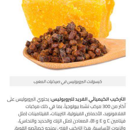
كبسولات البروبوليس في صيدليات المغرب
التركيب الكيميائي الفريد للبروبوليس:
يحتوي البروبوليس على
أكثر من 300 مركب نشط بيولوجياً، بما في ذلك مركبات
الفلافونويد، الأحماض الفينولية، التربينات، الفيتامينات (مثل
فيتامين C و E و B)، المعادن (مثل الزنك والحديد والنحاس)،
والزيوت الأساسية.
هذا التركيب الغني يمنحه خصائصه القوية
.