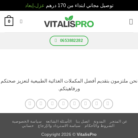
توصيل مجاني ابتداء من 170 درهم
عزل،إبعاد
Ski
0
t
conten
0653882282
نحن ملتزمون بتقديم أفضل المكملات الغذائية الطبيعية لتعزيز صحتكم
ورفاهيتكم.
عن المتجر
المدونة
اتصل بنا
الأسئلة الشائعة
سياسة الخصوصية
الشروط والأحكام
سياسة الاسترداد والإرجاع
حسابي
Copyright 2026 ©
VitalisPro